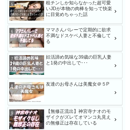
小湊よつ葉
租チンしか知らなかった超可愛
いJDが本物の肉棒を知って快楽
に目覚めちゃった話
【VR】【俺専用メイ
レが過ぎる】立場逆転
ママさんバレーで定期的に欲求
ブSEX 石川澪
不満なドスケベ人妻と不倫して
る
【VR】【8K】矢埜愛茉
妊活諦め気味な39歳の巨乳人妻
禁。芸能人の彼女とキ
と1発の中出しで･･･
のいちゃらぶ同棲生活
友達のお母さんは美魔女＠５P
学校帰りナンパでガチ
渉 みなちゃん シロウ
【無修正流出】神宮寺ナオのモ
ザイクがズレてオマンコ丸見え
の無修正は存在している
産後レス人妻と濃厚で