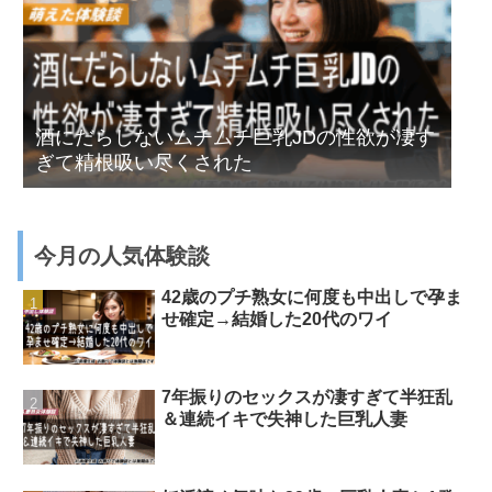
酒にだらしないムチムチ巨乳JDの性欲が凄す
ぎて精根吸い尽くされた
今月の人気体験談
42歳のプチ熟女に何度も中出しで孕ま
せ確定→結婚した20代のワイ
7年振りのセックスが凄すぎて半狂乱
＆連続イキで失神した巨乳人妻