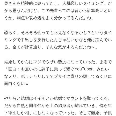
奥さんも精神的に参ってたし、人肌恋しいタイミング。だ
から思うんだけど、この先輩ってのは昔から計算高いとい
うか、弱点や攻め処をよく分かってるんだよね。
恐らく、そろそろ会ってもらえなくなるかも？というタイ
ミングで中出しを決行したんじゃないかなと俺は踏んでい
る。全てが計算通り、そんな気がするんだよね～。
結婚してからはマジでウザい態度になっていった。まるで
「面白くも無いのに調子に乗って騒ぐYouTuber」みたい
なノリ。ポッチャリしててブサイク寄りの顔してるくせに
面白くないｗ
やたらと結婚はイイぞとか結婚でマウントを取ってくる。
だから自然と同年代から上の独身者が離れていき、俺ら年
下軍団しか相手にしなくなっていった。そして離婚。子供