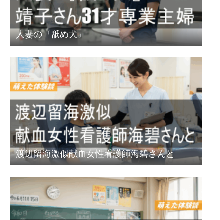
人妻の『舐め犬』
渡辺留海激似献血女性看護師海碧さんと