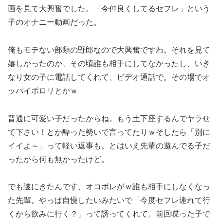
画を見て大興奮でした。「今仲良くしてるセフレ」という
子のオナニー動画だった。
俺もモテない部類の野郎なので大興奮ですわ。それを見て
嬉しかったのか、その頃誰も相手にしてなかったし、いき
なり女の子に電話してくれて、ビデオ通話で。その場でオ
ッパイポロリとかｗ
普通に可愛い子だったからね。もう土下座するんでヤラせ
て下さい！とか酔った勢いで言ってたりｗそしたら「別に
イイよ～」って軽い返事も。とはいえ先輩の遊んでる子だ
ったから何も無かったけど。
でも遂にきたんです、オコボレがｗ誰も相手にしなくなっ
た先輩。やっぱ自慢したいみたいで「今度セフレ連れて行
くから飲みに行く？」って誘ってくれて。前回喋った子で