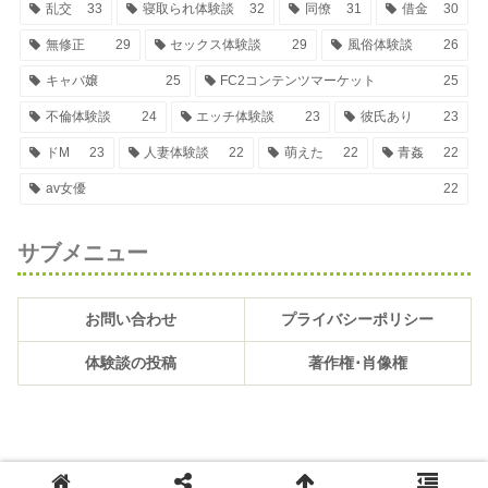
乱交
33
寝取られ体験談
32
同僚
31
借金
30
無修正
29
セックス体験談
29
風俗体験談
26
キャバ嬢
25
FC2コンテンツマーケット
25
不倫体験談
24
エッチ体験談
23
彼氏あり
23
ドM
23
人妻体験談
22
萌えた
22
青姦
22
av女優
22
サブメニュー
お問い合わせ
プライバシーポリシー
体験談の投稿
著作権･肖像権
Copyright © 2009 萌えた体験談スペシャル All Rights Reserved.