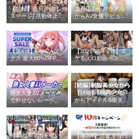
【悲報】流川夕(プレ
瀬戸環奈がグラドル
ステージ) 活動休止か
からAV女優デビュー
ら引退へ
高身長にJカップ爆乳
のハイスぺボディ
【第4弾】FANZAブッ
【2021年5～7月】ヌ
クス 最大80%OFF
ケるエロ動画ベスト
SUPER SALE 2024-
５～無修正からモザ
25 冬
イクAVまで
熟女人妻AVメーカー
【続編】制服美少女
で外せないレーベル
からアイドルS級美少
10選＆おまけの無修
女のFC2ハメ撮り
正
彼女のスマホを覗い
【第3弾】まだまだ続