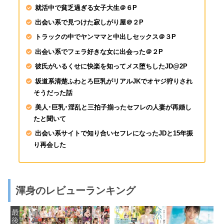
就活中で貧乏過ぎる女子大生＠６P
専門学校生 餓えた女
ックス！啼き叫ぶ絶頂
出会い系で見つけた寂しがり屋＠２P
トラックの中でヤンママと中出しセックス＠３P
出会い系でフェラ好きな女に出会った＠２P
彼氏がいるくせに快楽を知ってメス堕ちしたJD@2P
坂道系清楚ふわとろ巨乳がリアルJKでオヤジ狩りされ
そうだった話
美人･巨乳･淫乱と三拍子揃ったセフレの人妻が再婚し
たと聞いて
出会い系サイトで知り合いセフレになったJDと15年振
り再会した
渾身のレビューランキング