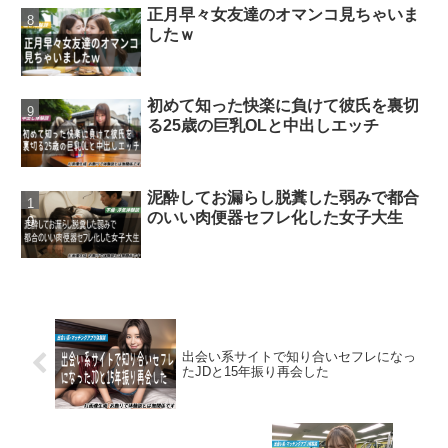
正月早々女友達のオマンコ見ちゃいま
したｗ
初めて知った快楽に負けて彼氏を裏切
る25歳の巨乳OLと中出しエッチ
泥酔してお漏らし脱糞した弱みで都合
のいい肉便器セフレ化した女子大生
出会い系サイトで知り合いセフレになっ
たJDと15年振り再会した