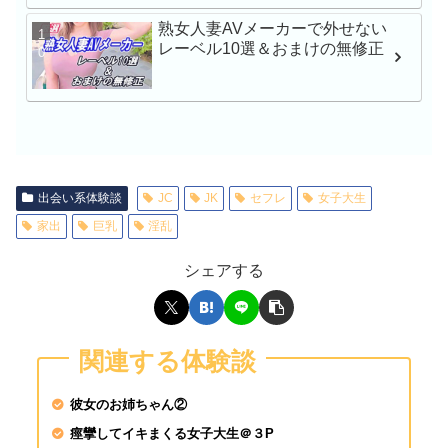
出しハメ撮り 青山なな
熟女人妻AVメーカーで外せない
人
レーベル10選＆おまけの無修正
一般男女モニタリングA
子大生さん！タオル一
チ○ポ洗ってもらえませ
出会い系体験談
JC
JK
セフレ
女子大生
家出
巨乳
淫乱
SEX依存症の女淫乱現
27歳 知佳瀬文香
シェアする
涼森れむが素人♂を逆
関連する体験談
人チ●ポは即勃起&我
ッダラ
彼女のお姉ちゃん②
痙攣してイキまくる女子大生＠３P
SIRO-5403 さやか 2