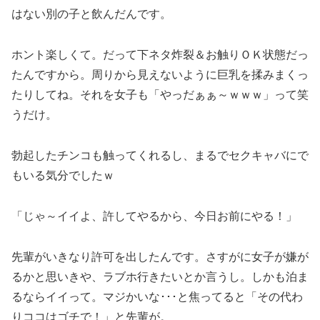
はない別の子と飲んだんです。
ホント楽しくて。だって下ネタ炸裂＆お触りＯＫ状態だっ
たんですから。周りから見えないように巨乳を揉みまくっ
たりしてね。それを女子も「やっだぁぁ～ｗｗｗ」って笑
うだけ。
勃起したチンコも触ってくれるし、まるでセクキャバにで
もいる気分でしたｗ
「じゃ～イイよ、許してやるから、今日お前にやる！」
先輩がいきなり許可を出したんです。さすがに女子が嫌が
るかと思いきや、ラブホ行きたいとか言うし。しかも泊ま
るならイイって。マジかいな･･･と焦ってると「その代わ
りココはゴチで！」と先輩が。