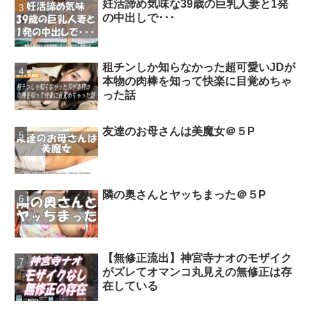
妊活諦め気味な39歳の巨乳人妻と1発
の中出しで･･･
租チンしか知らなかった超可愛いJDが
本物の肉棒を知って快楽に目覚めちゃ
った話
友達のお母さんは美魔女＠５P
隣の奥さんとヤッちまった＠５P
【無修正流出】神宮寺ナオのモザイク
がズレてオマンコ丸見えの無修正は存
在している