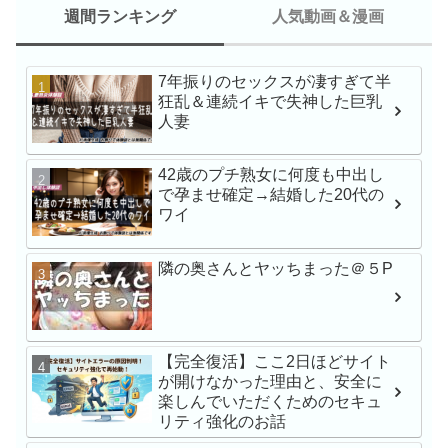
週間ランキング
人気動画＆漫画
7年振りのセックスが凄すぎて半
新人NO.1 STYLE 
狂乱＆連続イキで失神した巨乳
瀬戸環奈AVデビュー
人妻
42歳のプチ熟女に何度も中出し
で孕ませ確定→結婚した20代の
最強ヒロインAV初体験
ワイ
戸環奈
隣の奥さんとヤッちまった＠５P
MFCS-149 刺激を求
にNTR懇願しにきた
Gcup元カノ あまちゅ
【完全復活】ここ2日ほどサイト
REC＃みき＃OL
が開けなかった理由と、安全に
楽しんでいただくためのセキュ
苦手な同僚と飲み会帰
リティ強化のお話
でワンナイト 人生最