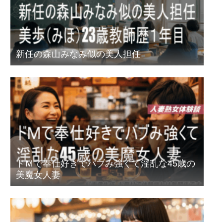
新任の森山みなみ似の美人担任
ドＭで奉仕好きでバブみ強くて淫乱な45歳の
美魔女人妻