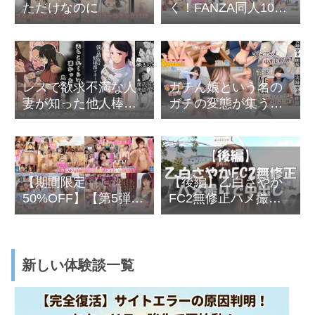
ただけなのに
く！FANZA同人10円
キャンペーン厳選5作
レスで欲求不満な人
ガチん娘という名の
妻が知った他人棒の
ガチの変態が集うハ
快楽･･･からの女子マ
メ撮り動画
ネがネトラレて快楽
堕ち
【期間限定
【後編】乙白さやか
50%OFF】【第5弾】
FC2無修正ハメ撮り
FANZA GW大感謝祭
で中出し
2023半額キャンペー
ン
新しい体験談一覧