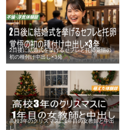
2日後に結婚式を挙げるセフレと托卵覚悟の
初の種付け中出し×3発
高校3年のクリスマスに1年目の女教師と中出
し