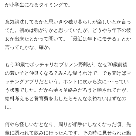
が小学生になるタイミングで。
意気消沈してるかと思いきや独り暮らしが楽しいとか言っ
てた。初めは強がりかと思っていたが、どうやら年下の彼
女が出来たとかって聞いて。「最近は年下にモテる」とか
言ってたかな、確か。
もう38歳でポッチャリなブサメン野郎が、なぜ20歳前後
の若い子と仲良くなる？みんな疑うわけで、でも聞けばマ
ッチングアプリだという。ホントに次から次に･･･ってい
う状態でした。だから薄々￥絡みだろうと噂されてたが、
給料考えると養育費を出したらそんな余裕ないはずなの
に。
何やら怪しいなとなり、周りが相手にしなくなった頃、先
輩に誘われて飲みに行ったんです。その時に見せられた動