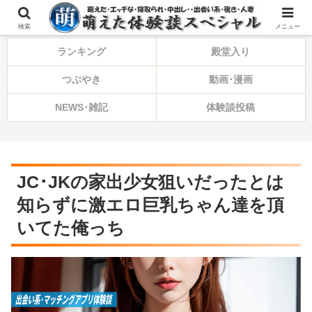
⚠️備忘録・告知・ひとり言⚠️
検索
メニュー
ランキング
殿堂入り
つぶやき
動画･漫画
NEWS･雑記
体験談投稿
JC･JKの家出少女狙いだったとは
知らずに激エロ巨乳ちゃん達を頂
いてた俺っち