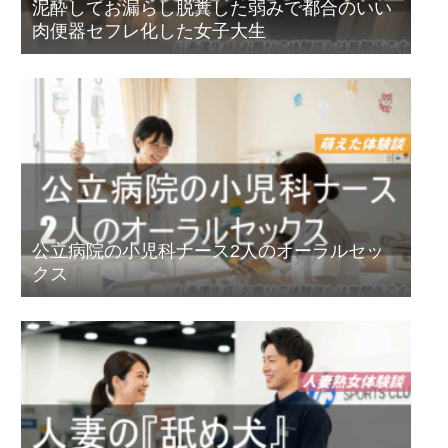
泥酔してお漏らし脱糞した弱みで都合のいい
肉便器セフレ化した女子大生
公立病院の小児科ナース2人のオーラルセッ
クス