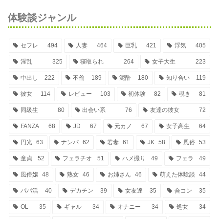
体験談ジャンル
セフレ
494
人妻
464
巨乳
421
浮気
405
淫乱
325
寝取られ
264
女子大生
223
中出し
222
不倫
189
泥酔
180
知り合い
119
彼女
114
レビュー
103
初体験
82
覗き
81
同級生
80
出会い系
76
友達の彼女
72
FANZA
68
JD
67
元カノ
67
女子高生
64
円光
63
ナンパ
62
若妻
61
JK
58
風俗
53
童貞
52
フェラチオ
51
ハメ撮り
49
フェラ
49
風俗嬢
48
熟女
46
お姉さん
46
萌えた体験談
44
パパ活
40
デカチン
39
女友達
35
合コン
35
OL
35
ギャル
34
オナニー
34
処女
34