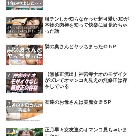
租チンしか知らなかった超可愛いJDが
本物の肉棒を知って快楽に目覚めちゃ
った話
隣の奥さんとヤッちまった＠５P
【無修正流出】神宮寺ナオのモザイク
がズレてオマンコ丸見えの無修正は存
在している
友達のお母さんは美魔女＠５P
正月早々女友達のオマンコ見ちゃいま
したｗ