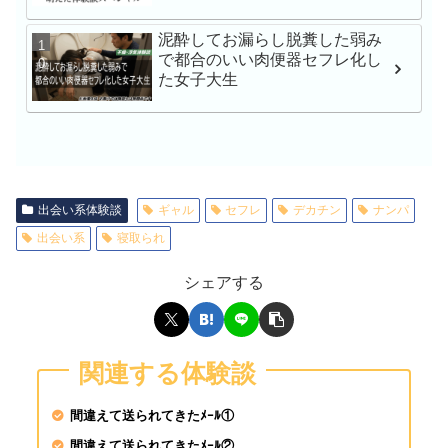
産後レス人妻と濃厚で
出しハメ撮り 青山なな
泥酔してお漏らし脱糞した弱み
人
で都合のいい肉便器セフレ化し
た女子大生
一般男女モニタリングA
子大生さん！タオル一
チ○ポ洗ってもらえませ
出会い系体験談
ギャル
セフレ
デカチン
ナンパ
出会い系
寝取られ
SEX依存症の女淫乱現
27歳 知佳瀬文香
シェアする
涼森れむが素人♂を逆
関連する体験談
人チ●ポは即勃起&我
ッダラ
間違えて送られてきたﾒｰﾙ①
間違えて送られてきたﾒｰﾙ②