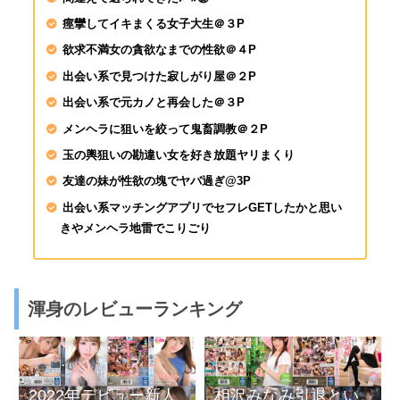
SIRO-5403 さやか 2
痙攣してイキまくる女子大生＠３P
専門学校生 餓えた女
ックス！啼き叫ぶ絶頂
欲求不満女の貪欲なまでの性欲＠４P
出会い系で見つけた寂しがり屋＠２P
出会い系で元カノと再会した＠３P
メンヘラに狙いを絞って鬼畜調教＠２P
玉の輿狙いの勘違い女を好き放題ヤリまくり
友達の妹が性欲の塊でヤバ過ぎ@3P
出会い系マッチングアプリでセフレGETしたかと思い
きやメンヘラ地雷でこりごり
渾身のレビューランキング
2022年デビュー新人
相沢みなみ引退とい