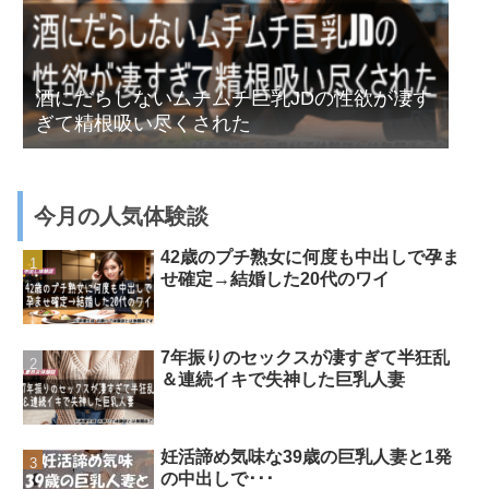
酒にだらしないムチムチ巨乳JDの性欲が凄す
ぎて精根吸い尽くされた
今月の人気体験談
42歳のプチ熟女に何度も中出しで孕ま
せ確定→結婚した20代のワイ
7年振りのセックスが凄すぎて半狂乱
＆連続イキで失神した巨乳人妻
妊活諦め気味な39歳の巨乳人妻と1発
の中出しで･･･