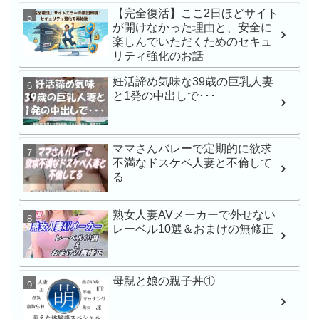
小湊よつ葉
【完全復活】ここ2日ほどサイト
が開けなかった理由と、安全に
楽しんでいただくためのセキュ
リティ強化のお話
【VR】【俺専用メイ
レが過ぎる】立場逆転
妊活諦め気味な39歳の巨乳人妻
ブSEX 石川澪
と1発の中出しで･･･
【VR】【8K】矢埜愛茉
ママさんバレーで定期的に欲求
禁。芸能人の彼女とキ
不満なドスケベ人妻と不倫して
のいちゃらぶ同棲生活
る
熟女人妻AVメーカーで外せない
学校帰りナンパでガチ
レーベル10選＆おまけの無修正
渉 みなちゃん シロウ
母親と娘の親子丼①