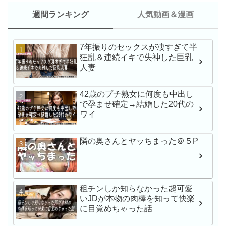
週間ランキング
人気動画＆漫画
7年振りのセックスが凄すぎて半
新人NO.1 STYLE 
狂乱＆連続イキで失神した巨乳
瀬戸環奈AVデビュー
人妻
42歳のプチ熟女に何度も中出し
で孕ませ確定→結婚した20代の
最強ヒロインAV初体験
ワイ
戸環奈
隣の奥さんとヤッちまった＠５P
MFCS-149 刺激を求
にNTR懇願しにきた
Gcup元カノ あまちゅ
租チンしか知らなかった超可愛
REC＃みき＃OL
いJDが本物の肉棒を知って快楽
に目覚めちゃった話
苦手な同僚と飲み会帰
でワンナイト 人生最