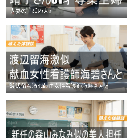
人妻の『舐め犬』
渡辺留海激似献血女性看護師海碧さんと