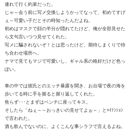
連れて行く約束だった。
じゃ～会う前に写メ交換しようかってなって、初めてすげ
ぇ～可愛い子だとその時知ったんだよね。
初めはマスクで顔の半分が隠れてたけど、俺が全部見せた
ら文句言いつつ見せてくれた。
写メに騙されないぞ！とは思ったけど、期待しまくりで待
ち合わせ場所へ。
ナマで見てもマジで可愛いし、ギャル系の格好だけど色っ
ぽい。
車の中では彼氏とのエッチ暴露を聞き、お台場で夜の海を
歩いてる時に手を握ると握り返してくれた。
焦らず･･･とまずはベンチに座ってキス。
そしたら「ねぇ～～おっきいの見せてよぉ～」とﾊｲﾃﾝｼｮﾝ
で言われた。
酒も飲んでないのに、よくこんな事シラフで言えるよね。