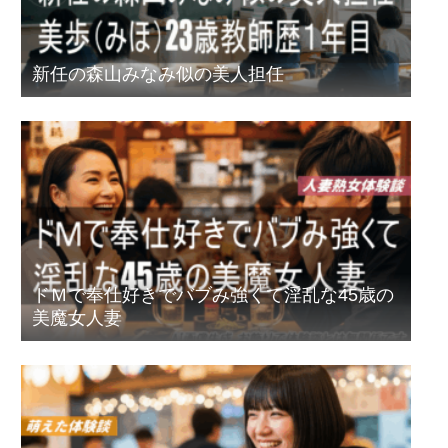
新任の森山みなみ似の美人担任
ドＭで奉仕好きでバブみ強くて淫乱な45歳の
美魔女人妻