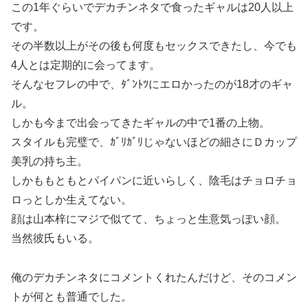
この1年ぐらいでデカチンネタで食ったギャルは20人以上
です。
その半数以上がその後も何度もセックスできたし、今でも
4人とは定期的に会ってます。
そんなセフレの中で、ﾀﾞﾝﾄﾂにエロかったのが18才のギャ
ル。
しかも今まで出会ってきたギャルの中で1番の上物。
スタイルも完璧で、ｶﾞﾘｶﾞﾘじゃないほどの細さにＤカップ
美乳の持ち主。
しかももともとパイパンに近いらしく、陰毛はチョロチョ
ロっとしか生えてない。
顔は山本梓にマジで似てて、ちょっと生意気っぽい顔。
当然彼氏もいる。
俺のデカチンネタにコメントくれたんだけど、そのコメン
トが何とも普通でした。