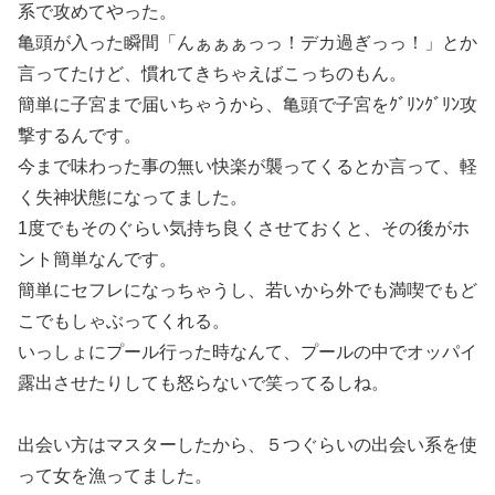
系で攻めてやった。
亀頭が入った瞬間「んぁぁぁっっ！デカ過ぎっっ！」とか
言ってたけど、慣れてきちゃえばこっちのもん。
簡単に子宮まで届いちゃうから、亀頭で子宮をｸﾞﾘﾝｸﾞﾘﾝ攻
撃するんです。
今まで味わった事の無い快楽が襲ってくるとか言って、軽
く失神状態になってました。
1度でもそのぐらい気持ち良くさせておくと、その後がホ
ント簡単なんです。
簡単にセフレになっちゃうし、若いから外でも満喫でもど
こでもしゃぶってくれる。
いっしょにプール行った時なんて、プールの中でオッパイ
露出させたりしても怒らないで笑ってるしね。
出会い方はマスターしたから、５つぐらいの出会い系を使
って女を漁ってました。