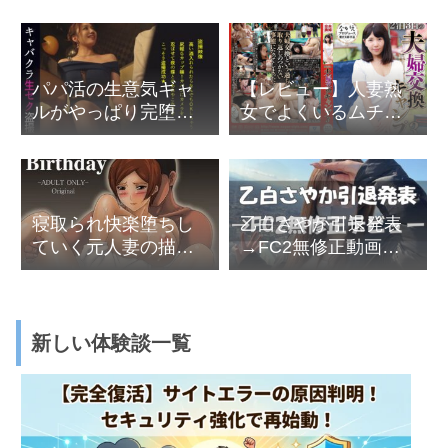
イクAVまで
パパ活の生意気ギャ
【レビュー】人妻熟
ルがやっぱり完堕ち
女でよくいるムチム
する最高の展開＠寺
チ巨乳の恵体がテン
田ここの
ト内で寝取られ(NTR)
る夫婦交換キャンプ
寝取られ快楽堕ちし
乙白さやか引退発表
ていく元人妻の描写
→FC2無修正動画デ
がエロい
ビュー【3/2追記】
新しい体験談一覧