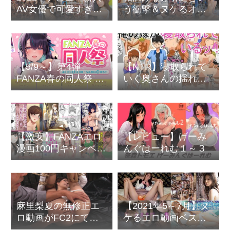
AV女優で可愛すぎる
う衝撃＆ヌケるオス
と噂の『古川ほの
スメ動画のまとめ
か』特集
【5/9～】第4弾
【NTR】寝取られて
FANZA春の同人祭 10
いく奥さんの揺れ動
円セール＆
く感情や描写が軽い
MAX95%OFFセール
がエロい
も同時開催中
【激安】FANZAエロ
【レビュー】げーみ
漫画100円キャンペー
んぐはーれむ１～３
ン～冬の同人祭
麻里梨夏の無修正エ
【2021年5～7月】ヌ
ロ動画がFC2にて流
ケるエロ動画ベスト
出
５～無修正からモザ