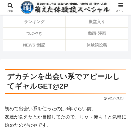
⚠️備忘録・告知・ひとり言⚠️
検索
メニュー
ランキング
殿堂入り
つぶやき
動画･漫画
NEWS･雑記
体験談投稿
デカチンを出会い系でアピールし
てギャルGET@2P
2017.09.28
初めて出会い系を使ったのは3年ぐらい前。
友達が食えたとか自慢してたので、じゃ～俺も！と気軽に
始めたのがｷｯｶｹです。