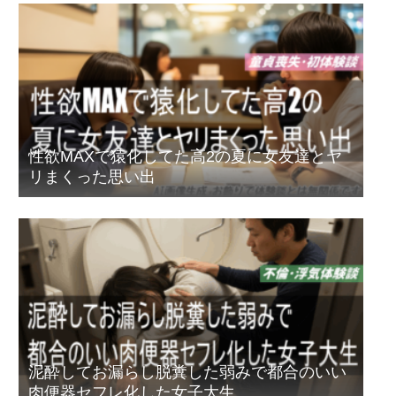
性欲MAXで猿化してた高2の夏に女友達とヤ
リまくった思い出
泥酔してお漏らし脱糞した弱みで都合のいい
肉便器セフレ化した女子大生