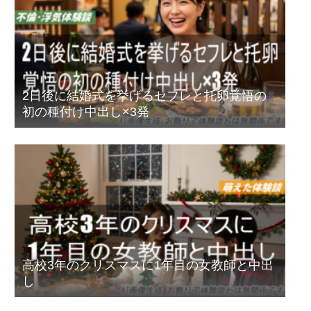
2日後に結婚式を挙げるセフレと托卵覚悟の
初の種付け中出し×3発
高校3年のクリスマスに1年目の女教師と中出
し