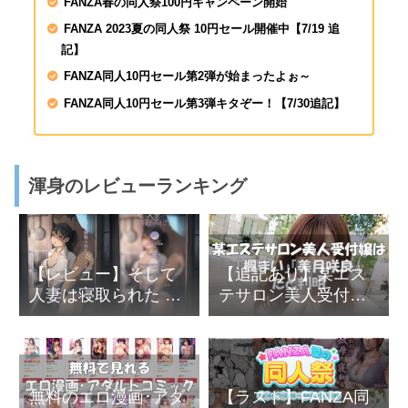
FANZA春の同人祭100円キャンペーン開始
FANZA 2023夏の同人祭 10円セール開催中【7/19 追
記】
FANZA同人10円セール第2弾が始まったよぉ～
FANZA同人10円セール第3弾キタぞー！【7/30追記】
渾身のレビューランキング
【レビュー】そして
【追記あり】某エス
人妻は寝取られた by
テサロン美人受付嬢
あらくれ
は『楓まい』『美月
咲良』『弓川由理
亜』と判明
無料のエロ漫画･アダ
【ラスト】FANZA同