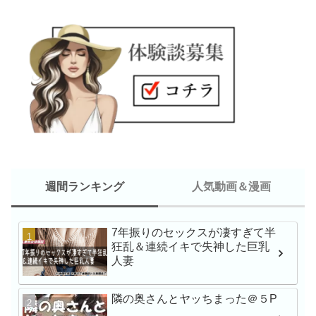
週間ランキング
人気動画＆漫画
7年振りのセックスが凄すぎて半
新人NO.1 STYLE 
狂乱＆連続イキで失神した巨乳
瀬戸環奈AVデビュー
人妻
隣の奥さんとヤッちまった＠５P
最強ヒロインAV初体験