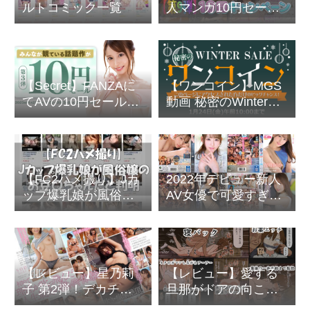
ルトコミック一覧
人マンガ10円セール
第9弾-いよいよ最終
週！
【Secret】FANZAに
【ワンコイン】MGS
てAVの10円セール最
動画 秘密のWinter
終Secret公開
Sale
【FC2ハメ撮り】Jカ
2022年デビュー新人
ップ爆乳娘が風俗嬢
AV女優で可愛すぎる
のお豆〇ちゃんだと
と噂の『古川ほの
判明
か』特集
【レビュー】星乃莉
【レビュー】愛する
子 第2弾！デカチン
旦那がドアの向こう
に激しく突かれ潮も
にいるのに他人棒の