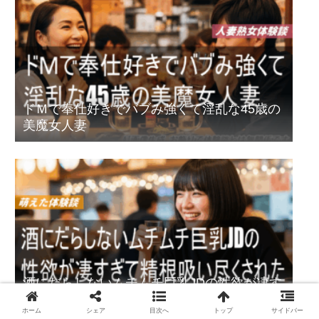
ドＭで奉仕好きでバブみ強くて淫乱な45歳の
美魔女人妻
酒にだらしないムチムチ巨乳JDの性欲が凄す
ぎて精根吸い尽くされた
ホーム
シェア
目次へ
トップ
サイドバー