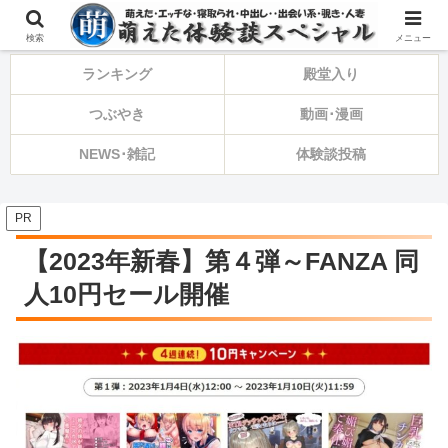
⚠️備忘録・告知・ひとり言⚠️
検索
メニュー
ランキング
殿堂入り
つぶやき
動画･漫画
NEWS･雑記
体験談投稿
PR
【2023年新春】第４弾～FANZA 同
人10円セール開催