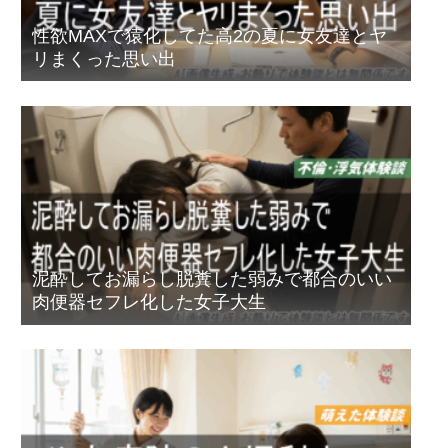
性欲MAXで猿化してた高2の夏に女友達とヤ
リまくった思い出
泥酔してお漏らし脱糞した弱みで都合のいい
肉便器セフレ化した女子大生