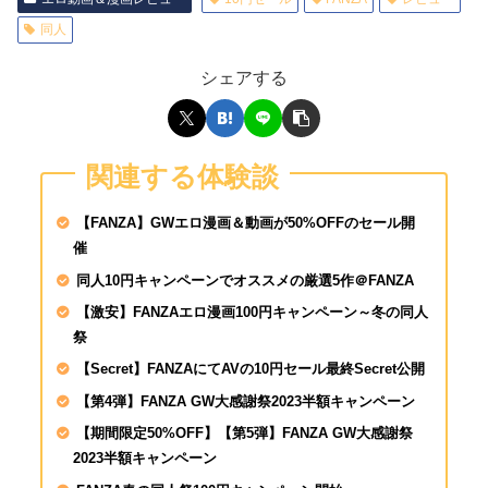
同人
SEX依存症の女淫乱現
27歳 知佳瀬文香
シェアする
涼森れむが素人♂を逆
関連する体験談
人チ●ポは即勃起&我
ッダラ
【FANZA】GWエロ漫画＆動画が50%OFFのセール開
催
SIRO-5403 さやか 2
同人10円キャンペーンでオススメの厳選5作＠FANZA
専門学校生 餓えた女
ックス！啼き叫ぶ絶頂
【激安】FANZAエロ漫画100円キャンペーン～冬の同人
祭
【Secret】FANZAにてAVの10円セール最終Secret公開
【第4弾】FANZA GW大感謝祭2023半額キャンペーン
【期間限定50%OFF】【第5弾】FANZA GW大感謝祭
2023半額キャンペーン