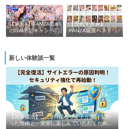
吹き散らかしオモチ
方がキモチイイと叫
ャで悶絶して最後は
び完堕ちする人妻
大量顔射
【第3弾】FANZA動画
【売れすぎｗ】
のGW半額キャンペー
FANZA厳選ベスト･総
ン開始
集編70％オフセール
開催中～2月24日
(金)10:00まで
新しい体験談一覧
【完全復活】ここ2日ほどサイトが開けなか
った理由と、安全に楽しんでいただくための