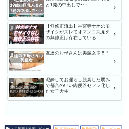
禁。芸能人の彼女とキ
と1発の中出しで･･･
のいちゃらぶ同棲生活
【無修正流出】神宮寺ナオのモ
学校帰りナンパでガチ
ザイクがズレてオマンコ丸見え
渉 みなちゃん シロウ
の無修正は存在している
友達のお母さんは美魔女＠５P
産後レス人妻と濃厚で
出しハメ撮り 青山なな
泥酔してお漏らし脱糞した弱み
人
で都合のいい肉便器セフレ化し
た女子大生
一般男女モニタリングA
子大生さん！タオル一
チ○ポ洗ってもらえませ
エロ動画＆漫画レビュー
10円セール
FANZA
レビュー