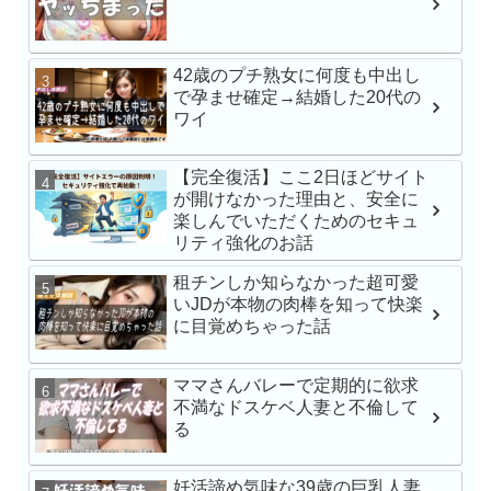
戸環奈
42歳のプチ熟女に何度も中出し
で孕ませ確定→結婚した20代の
MFCS-149 刺激を求
ワイ
にNTR懇願しにきた
Gcup元カノ あまちゅ
【完全復活】ここ2日ほどサイト
REC＃みき＃OL
が開けなかった理由と、安全に
楽しんでいただくためのセキュ
苦手な同僚と飲み会帰
リティ強化のお話
でワンナイト 人生最
小湊よつ葉
租チンしか知らなかった超可愛
いJDが本物の肉棒を知って快楽
に目覚めちゃった話
【VR】【俺専用メイ
レが過ぎる】立場逆転
ママさんバレーで定期的に欲求
ブSEX 石川澪
不満なドスケベ人妻と不倫して
る
【VR】【8K】矢埜愛茉
妊活諦め気味な39歳の巨乳人妻