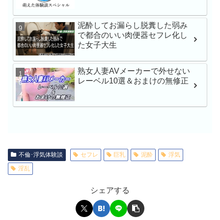
泥酔してお漏らし脱糞した弱み
で都合のいい肉便器セフレ化し
た女子大生
産後レス人妻と濃厚で
出しハメ撮り 青山なな
熟女人妻AVメーカーで外せない
人
レーベル10選＆おまけの無修正
一般男女モニタリングA
子大生さん！タオル一
チ○ポ洗ってもらえませ
不倫･浮気体験談
セフレ
巨乳
泥酔
浮気
淫乱
SEX依存症の女淫乱現
27歳 知佳瀬文香
シェアする