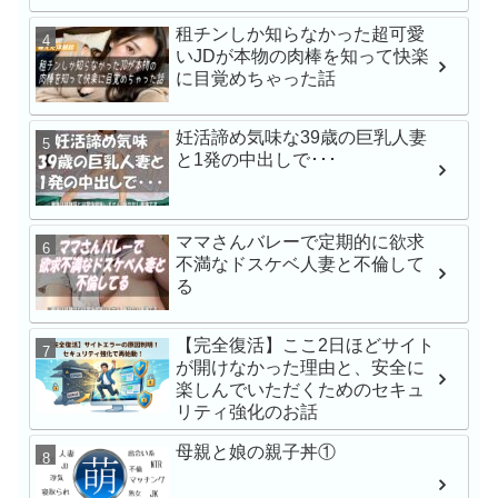
Gcup元カノ あまちゅ
租チンしか知らなかった超可愛
REC＃みき＃OL
いJDが本物の肉棒を知って快楽
に目覚めちゃった話
苦手な同僚と飲み会帰
でワンナイト 人生最
小湊よつ葉
妊活諦め気味な39歳の巨乳人妻
と1発の中出しで･･･
【VR】【俺専用メイ
レが過ぎる】立場逆転
ママさんバレーで定期的に欲求
ブSEX 石川澪
不満なドスケベ人妻と不倫して
る
【VR】【8K】矢埜愛茉
【完全復活】ここ2日ほどサイト
禁。芸能人の彼女とキ
が開けなかった理由と、安全に
のいちゃらぶ同棲生活
楽しんでいただくためのセキュ
リティ強化のお話
母親と娘の親子丼①
学校帰りナンパでガチ
渉 みなちゃん シロウ