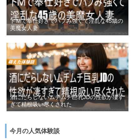
ドＭで奉仕好きでバブみ強くて淫乱な45歳の
美魔女人妻
酒にだらしないムチムチ巨乳JDの性欲が凄す
ぎて精根吸い尽くされた
今月の人気体験談