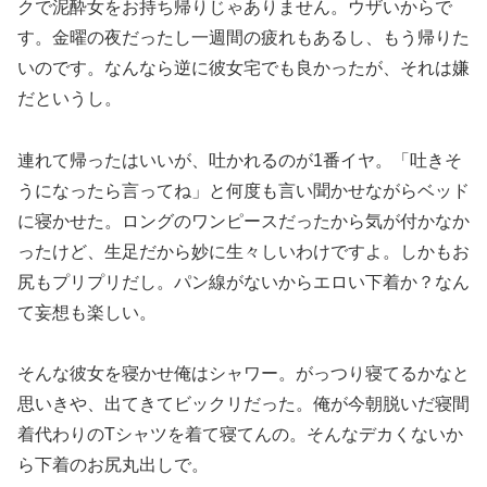
クで泥酔女をお持ち帰りじゃありません。ウザいからで
す。金曜の夜だったし一週間の疲れもあるし、もう帰りた
いのです。なんなら逆に彼女宅でも良かったが、それは嫌
だというし。
連れて帰ったはいいが、吐かれるのが1番イヤ。「吐きそ
うになったら言ってね」と何度も言い聞かせながらベッド
に寝かせた。ロングのワンピースだったから気が付かなか
ったけど、生足だから妙に生々しいわけですよ。しかもお
尻もプリプリだし。パン線がないからエロい下着か？なん
て妄想も楽しい。
そんな彼女を寝かせ俺はシャワー。がっつり寝てるかなと
思いきや、出てきてビックリだった。俺が今朝脱いだ寝間
着代わりのTシャツを着て寝てんの。そんなデカくないか
ら下着のお尻丸出しで。