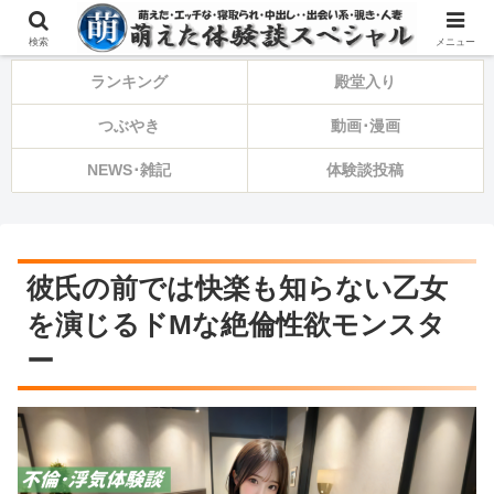
⚠️備忘録・告知・ひとり言⚠️
検索
メニュー
ランキング
殿堂入り
つぶやき
動画･漫画
NEWS･雑記
体験談投稿
彼氏の前では快楽も知らない乙女
を演じるドMな絶倫性欲モンスタ
ー