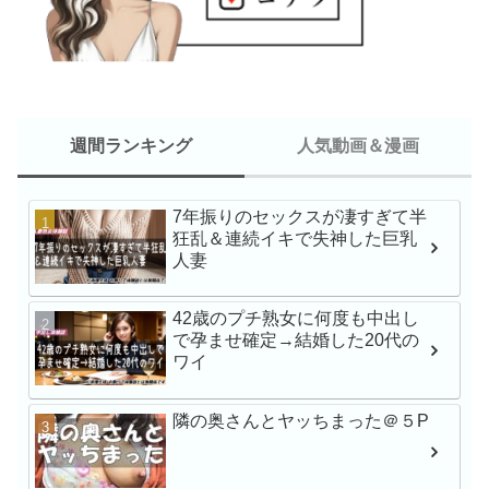
週間ランキング
人気動画＆漫画
7年振りのセックスが凄すぎて半
新人NO.1 STYLE 
狂乱＆連続イキで失神した巨乳
瀬戸環奈AVデビュー
人妻
42歳のプチ熟女に何度も中出し
で孕ませ確定→結婚した20代の
最強ヒロインAV初体験
ワイ
戸環奈
隣の奥さんとヤッちまった＠５P
MFCS-149 刺激を求
にNTR懇願しにきた