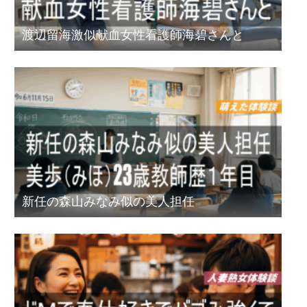
渡辺留海激似献血女性看護師海碧さんと
新任の森山みなみ似の美人担任