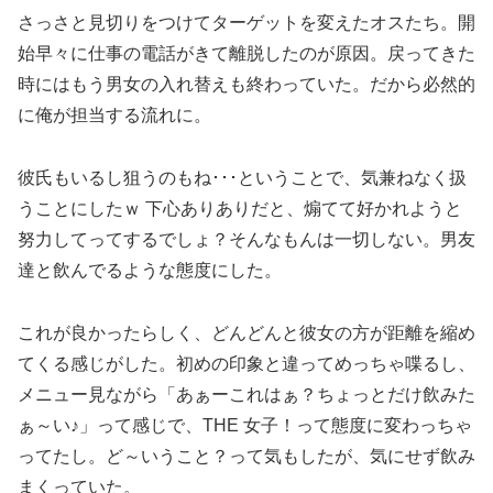
さっさと見切りをつけてターゲットを変えたオスたち。開
始早々に仕事の電話がきて離脱したのが原因。戻ってきた
時にはもう男女の入れ替えも終わっていた。だから必然的
に俺が担当する流れに。
彼氏もいるし狙うのもね･･･ということで、気兼ねなく扱
うことにしたｗ 下心ありありだと、煽てて好かれようと
努力してってするでしょ？そんなもんは一切しない。男友
達と飲んでるような態度にした。
これが良かったらしく、どんどんと彼女の方が距離を縮め
てくる感じがした。初めの印象と違ってめっちゃ喋るし、
メニュー見ながら「あぁーこれはぁ？ちょっとだけ飲みた
ぁ～い♪」って感じで、THE 女子！って態度に変わっちゃ
ってたし。ど～いうこと？って気もしたが、気にせず飲み
まくっていた。