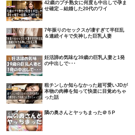
42歳のプチ熟女に何度も中出しで孕ま
せ確定→結婚した20代のワイ
7年振りのセックスが凄すぎて半狂乱
＆連続イキで失神した巨乳人妻
妊活諦め気味な39歳の巨乳人妻と1発
の中出しで･･･
租チンしか知らなかった超可愛いJDが
本物の肉棒を知って快楽に目覚めちゃ
った話
隣の奥さんとヤッちまった＠５P