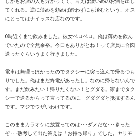
しかもお店の人も分かってて、言えば濃いめのお酒を出し
てくれる。逆に薄めを頼めば酔わずにも済むという、オス
にとってはナイッスな店なのです。
0時近くまで飲みました。彼女ベロベロ。俺は薄めを飲ん
でいたので全然余裕。今日もありがとね！って店員に合図
送ったぐらいうまく行きました。
電車は無理っぽかったのでタクシーに突っ込んで帰るつも
りでした。俺はまだ終電があったし。なのに帰らないんで
す。まだ飲みたい！帰りたくない！とグダる。家までタク
シーで送るからって言ってるのに、グダグダと抵抗するん
です。マジでウザいわけです。
このままカラオケに放置ってのは･･･ダメだな･･･参った
ぞ･･･熟考して出た答えは「お持ち帰り」でした。ヤリモ