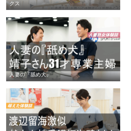
クス
人妻の『舐め犬』