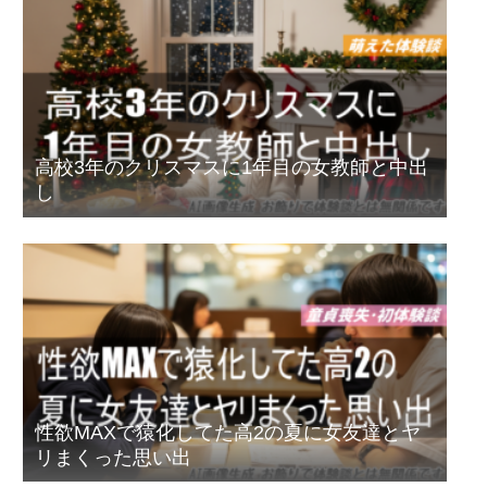
高校3年のクリスマスに1年目の女教師と中出
し
性欲MAXで猿化してた高2の夏に女友達とヤ
リまくった思い出