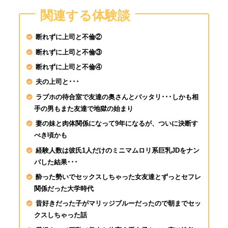
涼森れむが素人♂を逆
関連する体験談
人チ●ポは即勃起&我
ッダラ
断れずに上司と不倫②
断れずに上司と不倫③
SIRO-5403 さやか 2
断れずに上司と不倫④
専門学校生 餓えた女
ックス！啼き叫ぶ絶頂
夫の上司と･･･
ラブホの待合室で友達の奥さんとバッタリ･･･しかも相
手の男もまた友達で地獄の始まり
妻の妹と肉体関係になって9年になるが、ついに決断す
べき頃かも
経験人数は彼氏1人だけのミニマムロリ系巨乳JDをナン
パした結果･･･
酔った勢いでセックスしちゃった女友達とずっとセフレ
関係だった大学時代
昔好きだった子がマリッジブルーだったので朝までセッ
クスしちゃった話