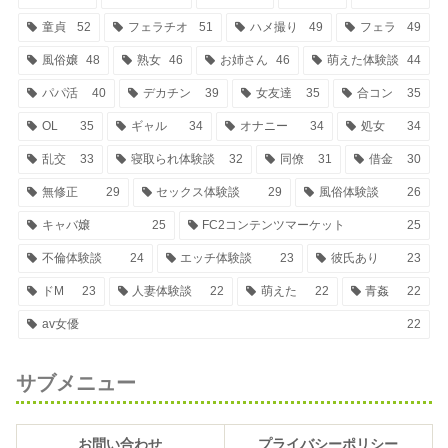
童貞
52
フェラチオ
51
ハメ撮り
49
フェラ
49
風俗嬢
48
熟女
46
お姉さん
46
萌えた体験談
44
パパ活
40
デカチン
39
女友達
35
合コン
35
OL
35
ギャル
34
オナニー
34
処女
34
乱交
33
寝取られ体験談
32
同僚
31
借金
30
無修正
29
セックス体験談
29
風俗体験談
26
キャバ嬢
25
FC2コンテンツマーケット
25
不倫体験談
24
エッチ体験談
23
彼氏あり
23
ドM
23
人妻体験談
22
萌えた
22
青姦
22
av女優
22
サブメニュー
お問い合わせ
プライバシーポリシー