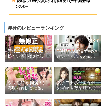
愛嬌あって巨乳で美人な体育会系女子なのに実は性欲モ
ンスター
渾身のレビューランキング
無修正流出AV女優～
FANZAの配信形式の
松本いちか＆結城り
違いとオススメ＆選
のモザイク処理忘
び方
れ？失敗？
ウブなJDが同居人に
女子アナ杉〇美香似
寝取られ快楽に堕ち
の杉崎杏梨が魅せる
ていく「上京シェア
無修正凌辱中出しプ
ハウス～彼女と幼馴
レー
染と知らない奴～」