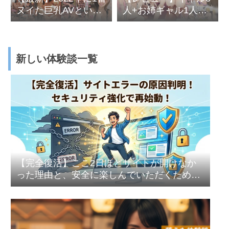
ヌイた巨乳AVといえ
人+お姉ギャル1人と
ばコレ！TOP５
今泉君のイチャラブ
ギャルハーレムライ
フ第5弾
新しい体験談一覧
【完全復活】ここ2日ほどサイトが開けなか
った理由と、安全に楽しんでいただくための
セキュリティ強化のお話