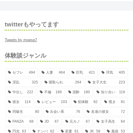
twitterもやってます
Tweets by moesp7
体験談ジャンル
セフレ
494
人妻
464
巨乳
421
浮気
405
淫乱
325
寝取られ
264
女子大生
223
中出し
222
不倫
189
泥酔
180
知り合い
119
彼女
114
レビュー
103
初体験
82
覗き
81
同級生
80
出会い系
76
友達の彼女
72
FANZA
68
JD
67
元カノ
67
女子高生
64
円光
63
ナンパ
62
若妻
61
JK
58
風俗
53