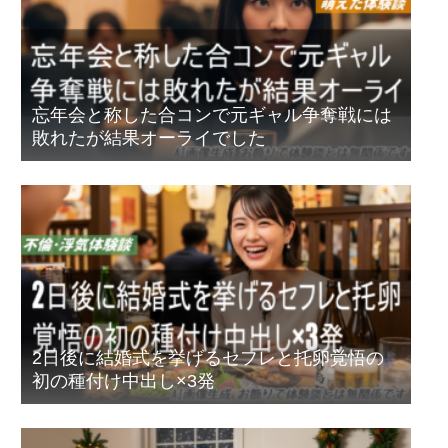
忘年会と称した合コンで元ギャル争奪戦には
敗れたが結果オーライでした
2日後に結婚式を挙げるセフレと托卵覚悟の
初の種付け中出し×3発