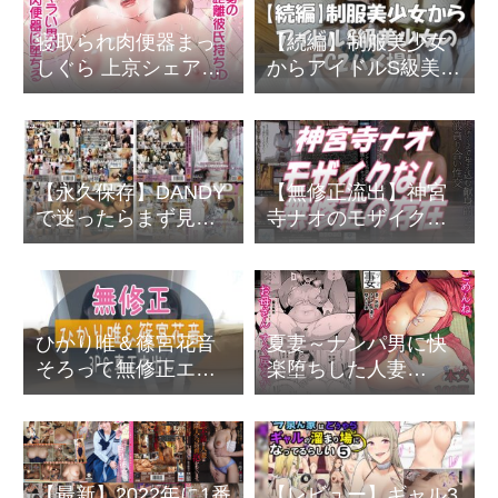
寝取られ肉便器まっ
【続編】制服美少女
しぐら 上京シェアハ
からアイドルS級美少
ウス2～本物のオスを
女のFC2ハメ撮り
知ってしまった彼女
～
【永久保存】DANDY
【無修正流出】神宮
で迷ったらまず見る
寺ナオのモザイクが
べき動画ベスト５～
ズレてオマンコ丸見
特殊性癖の野郎ども
えの無修正は存在し
へ
ている
ひかり唯＆篠宮花音
夏妻～ナンパ男に快
そろって無修正エロ
楽堕ちした人妻
動画で３P中出しキメ
【DOLL PLAY 黒巣ガ
てる
タリ】
【最新】2022年に1番
【レビュー】ギャル3