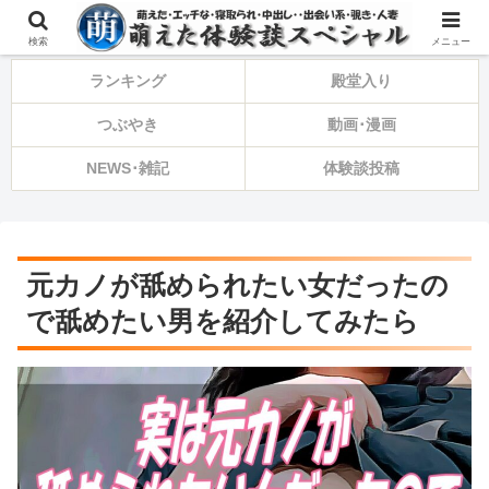
⚠️備忘録・告知・ひとり言⚠️
検索
メニュー
ランキング
殿堂入り
つぶやき
動画･漫画
NEWS･雑記
体験談投稿
元カノが舐められたい女だったの
で舐めたい男を紹介してみたら