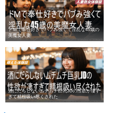
ドＭで奉仕好きでバブみ強くて淫乱な45歳の
美魔女人妻
酒にだらしないムチムチ巨乳JDの性欲が凄す
ぎて精根吸い尽くされた