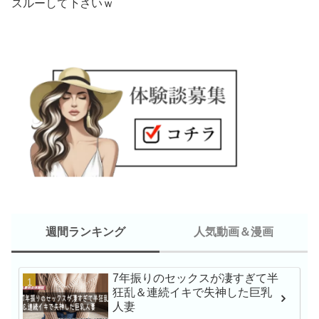
スルーして下さいｗ
週間ランキング
人気動画＆漫画
7年振りのセックスが凄すぎて半
新人NO.1 STYLE 
狂乱＆連続イキで失神した巨乳
瀬戸環奈AVデビュー
人妻