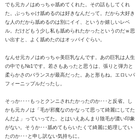
でも元カノはめっちゃ舐めてくれた。その話もしてくれ
た。ぶっちゃけ舐めるのは好きなんだって。だから大好き
な人のだから舐めるのは別にイイ、というか嬉しいレベ
ル。だけどもう少し私も舐められたかったというのだｗ思
い出すと、よく舐めたのはオッパイぐらい。
なんせ元カノはめっちゃ美巨乳なんです。あの巨乳は人生
の中でも№1です。若さもあったと思うは、張りと弾力と
柔らかさのバランスが最高だった。あと形もね。エロいパ
フィーニップルだったし。
そっか････もっとクンニされたかったのか･･･と反省。し
かも元カノは「毛が邪魔なのかなって思って綺麗にしてた
んだよ」っていってた。とはいえあんまり陰毛が濃い印象
がない。そうか･･･舐めてもらいたくて綺麗に処理してい
たのか･･･と申し訳ない気持ちに。