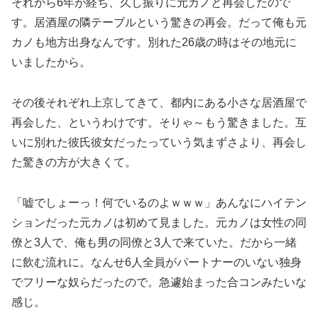
それから6年が経ち、久し振りに元カノと再会したので
す。居酒屋の隣テーブルという驚きの再会。だって俺も元
カノも地方出身なんです。別れた26歳の時はその地元に
いましたから。
その後それぞれ上京してきて、都内にある小さな居酒屋で
再会した、というわけです。そりゃ～もう驚きました。互
いに別れた彼氏彼女だったっていう気まずさより、再会し
た驚きの方が大きくて。
「嘘でしょーっ！何でいるのよｗｗｗ」あんなにハイテン
ションだった元カノは初めて見ました。元カノは女性の同
僚と3人で、俺も男の同僚と3人で来ていた。だから一緒
に飲む流れに。なんせ6人全員がパートナーのいない独身
でフリーな奴らだったので。急遽始まった合コンみたいな
感じ。