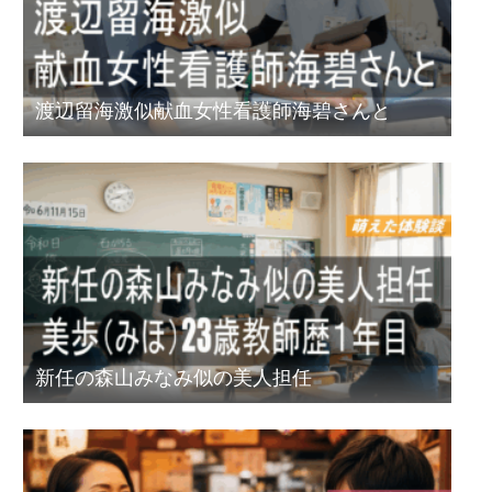
渡辺留海激似献血女性看護師海碧さんと
新任の森山みなみ似の美人担任