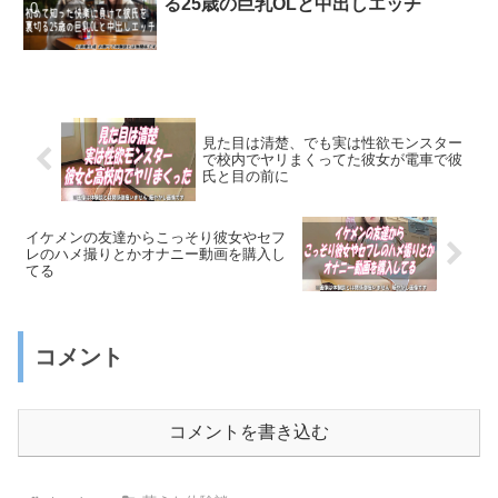
る25歳の巨乳OLと中出しエッチ
見た目は清楚、でも実は性欲モンスター
で校内でヤリまくってた彼女が電車で彼
氏と目の前に
イケメンの友達からこっそり彼女やセフ
レのハメ撮りとかオナニー動画を購入し
てる
コメント
コメントを書き込む