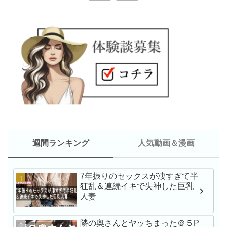
週間ランキング
人気動画＆漫画
7年振りのセックスが凄すぎて半
新人NO.1 STYLE 
狂乱＆連続イキで失神した巨乳
瀬戸環奈AVデビュー
人妻
隣の奥さんとヤッちまった＠５P