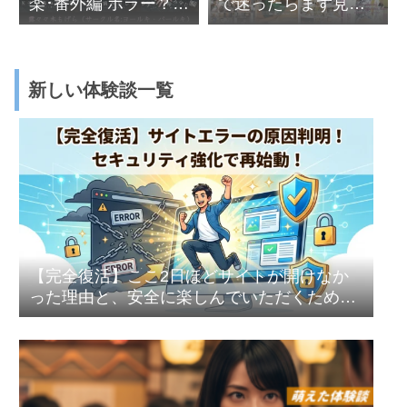
楽･番外編 ホラー？エ
で迷ったらまず見る
ロ？怖くはないエロ
べき動画ベスト５～
ホラー
特殊性癖の野郎ども
へ
新しい体験談一覧
【完全復活】ここ2日ほどサイトが開けなか
った理由と、安全に楽しんでいただくための
セキュリティ強化のお話