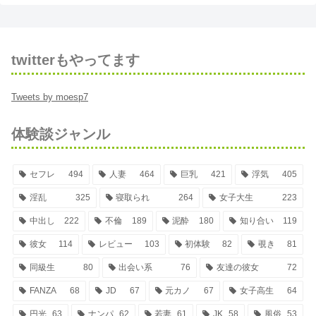
twitterもやってます
Tweets by moesp7
体験談ジャンル
セフレ
494
人妻
464
巨乳
421
浮気
405
淫乱
325
寝取られ
264
女子大生
223
中出し
222
不倫
189
泥酔
180
知り合い
119
彼女
114
レビュー
103
初体験
82
覗き
81
同級生
80
出会い系
76
友達の彼女
72
FANZA
68
JD
67
元カノ
67
女子高生
64
円光
63
ナンパ
62
若妻
61
JK
58
風俗
53