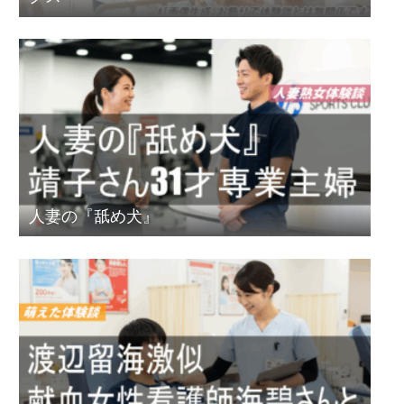
人妻の『舐め犬』