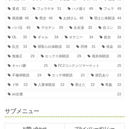
童貞
52
フェラチオ
51
ハメ撮り
49
フェラ
49
風俗嬢
48
熟女
46
お姉さん
46
萌えた体験談
44
パパ活
40
デカチン
39
女友達
35
合コン
35
OL
35
ギャル
34
オナニー
34
処女
34
乱交
33
寝取られ体験談
32
同僚
31
借金
30
無修正
29
セックス体験談
29
風俗体験談
26
キャバ嬢
25
FC2コンテンツマーケット
25
不倫体験談
24
エッチ体験談
23
彼氏あり
23
ドM
23
人妻体験談
22
萌えた
22
青姦
22
av女優
22
サブメニュー
お問い合わせ
プライバシーポリシー