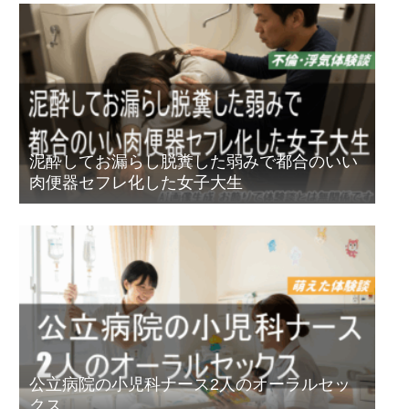
泥酔してお漏らし脱糞した弱みで都合のいい
肉便器セフレ化した女子大生
公立病院の小児科ナース2人のオーラルセッ
クス