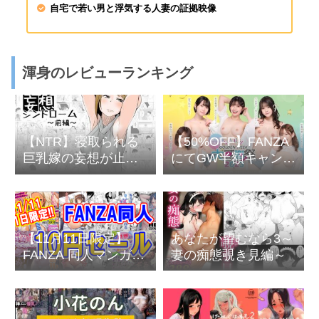
自宅で若い男と浮気する人妻の証拠映像
渾身のレビューランキング
【NTR】寝取られる
【50%OFF】FANZA
巨乳嫁の妄想が止ま
にてGW半額キャンペ
らない変態な旦那の
ーン開催中
苦悩
【11月11日限定】
あなたが望むなら3～
FANZA 同人マンガ10
妻の痴態覗き見編～
円セール おしりに1
がある日は10円day