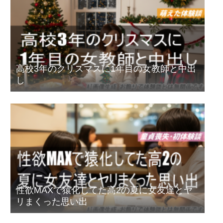
高校3年のクリスマスに1年目の女教師と中出
し
性欲MAXで猿化してた高2の夏に女友達とヤ
リまくった思い出