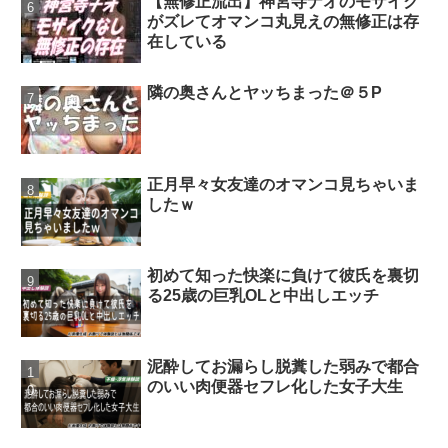
【無修正流出】神宮寺ナオのモザイク
がズレてオマンコ丸見えの無修正は存
在している
隣の奥さんとヤッちまった＠５P
正月早々女友達のオマンコ見ちゃいま
したｗ
初めて知った快楽に負けて彼氏を裏切
る25歳の巨乳OLと中出しエッチ
泥酔してお漏らし脱糞した弱みで都合
のいい肉便器セフレ化した女子大生