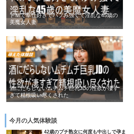
ドＭで奉仕好きでバブみ強くて淫乱な45歳の
美魔女人妻
酒にだらしないムチムチ巨乳JDの性欲が凄す
ぎて精根吸い尽くされた
今月の人気体験談
42歳のプチ熟女に何度も中出しで孕ま