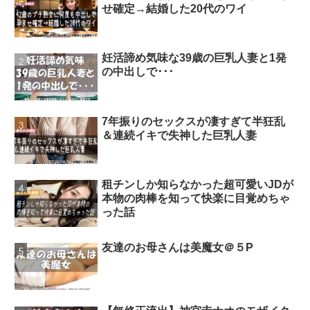
せ確定→結婚した20代のワイ
妊活諦め気味な39歳の巨乳人妻と1発
の中出しで･･･
7年振りのセックスが凄すぎて半狂乱
＆連続イキで失神した巨乳人妻
租チンしか知らなかった超可愛いJDが
本物の肉棒を知って快楽に目覚めちゃ
った話
友達のお母さんは美魔女＠５P