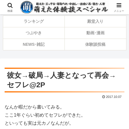
⚠️備忘録・告知・ひとり言⚠️
検索
メニュー
ランキング
殿堂入り
つぶやき
動画･漫画
NEWS･雑記
体験談投稿
彼女→破局→人妻となって再会→
セフレ@2P
2017.10.07
なんか暇だから書いてみる。
ここ1年ぐらい初めてセフレができた。
といっても実は元カノなんだが。