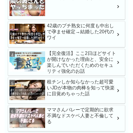
最強ヒロインAV初体験
戸環奈
42歳のプチ熟女に何度も中出し
で孕ませ確定→結婚した20代の
MFCS-149 刺激を求
ワイ
にNTR懇願しにきた
Gcup元カノ あまちゅ
【完全復活】ここ2日ほどサイト
REC＃みき＃OL
が開けなかった理由と、安全に
楽しんでいただくためのセキュ
苦手な同僚と飲み会帰
リティ強化のお話
でワンナイト 人生最
小湊よつ葉
租チンしか知らなかった超可愛
いJDが本物の肉棒を知って快楽
に目覚めちゃった話
【VR】【俺専用メイ
レが過ぎる】立場逆転
ママさんバレーで定期的に欲求
ブSEX 石川澪
不満なドスケベ人妻と不倫して
る