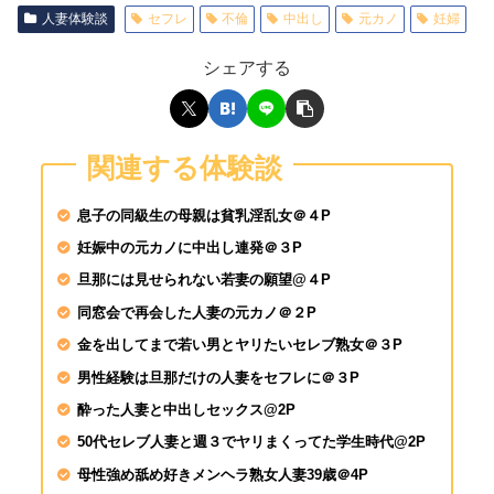
人妻体験談
セフレ
不倫
中出し
元カノ
妊婦
シェアする
SEX依存症の女淫乱現
27歳 知佳瀬文香
関連する体験談
涼森れむが素人♂を逆
人チ●ポは即勃起&我
息子の同級生の母親は貧乳淫乱女＠４P
ッダラ
妊娠中の元カノに中出し連発＠３P
旦那には見せられない若妻の願望@４P
SIRO-5403 さやか 2
専門学校生 餓えた女
同窓会で再会した人妻の元カノ＠２P
ックス！啼き叫ぶ絶頂
金を出してまで若い男とヤリたいセレブ熟女＠３P
男性経験は旦那だけの人妻をセフレに＠３P
酔った人妻と中出しセックス@2P
50代セレブ人妻と週３でヤリまくってた学生時代@2P
母性強め舐め好きメンヘラ熟女人妻39歳＠4P