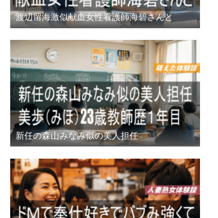
渡辺留海激似献血女性看護師海碧さんと
新任の森山みなみ似の美人担任