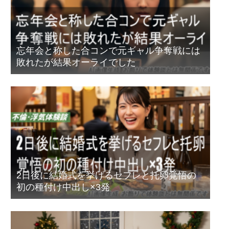
忘年会と称した合コンで元ギャル争奪戦には
敗れたが結果オーライでした
2日後に結婚式を挙げるセフレと托卵覚悟の
初の種付け中出し×3発