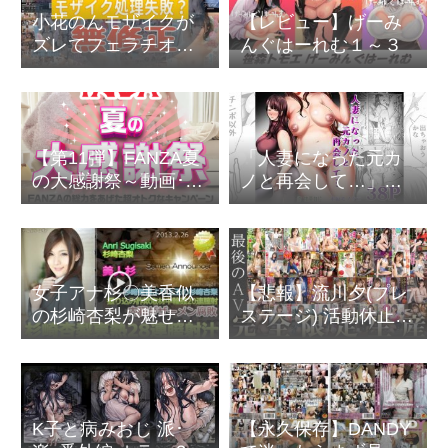
小花のんモザイクが
【レビュー】げーみ
ズレてフェラチオの
んぐはーれむ１～３
口元丸見え【ほぼ無
修正】
【第11弾】FANZA夏
「人妻になった元カ
の大感謝祭～動画･同
ノと再会して…」淫
人･マンガ･ライブチ
乱な女になった元カ
ャット etc.
ノがイイ
女子アナ杉〇美香似
【悲報】流川夕(プレ
の杉崎杏梨が魅せる
ステージ) 活動休止か
無修正凌辱中出しプ
ら引退へ
レー
K子と病みおじ 派･
【永久保存】DANDY