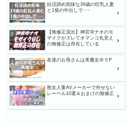
【VR】【8K】矢埜愛茉
妊活諦め気味な39歳の巨乳人妻
禁。芸能人の彼女とキ
と1発の中出しで･･･
のいちゃらぶ同棲生活
【無修正流出】神宮寺ナオのモ
学校帰りナンパでガチ
ザイクがズレてオマンコ丸見え
渉 みなちゃん シロウ
の無修正は存在している
友達のお母さんは美魔女＠５P
産後レス人妻と濃厚で
出しハメ撮り 青山なな
熟女人妻AVメーカーで外せない
人
レーベル10選＆おまけの無修正
一般男女モニタリングA
子大生さん！タオル一
チ○ポ洗ってもらえませ