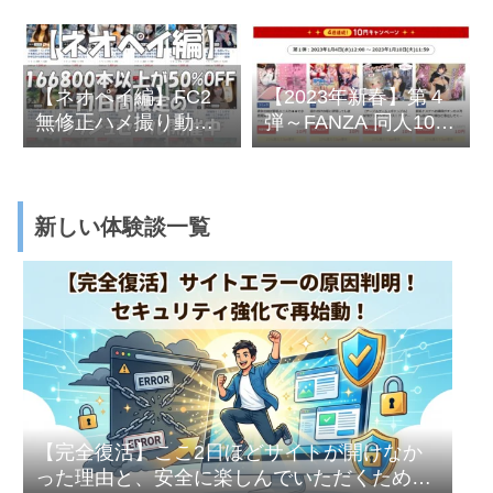
【ネオペイ編】FC2
【2023年新春】第４
無修正ハメ撮り動画
弾～FANZA 同人10円
が50％OFF祭り
セール開催
新しい体験談一覧
【完全復活】ここ2日ほどサイトが開けなか
った理由と、安全に楽しんでいただくための