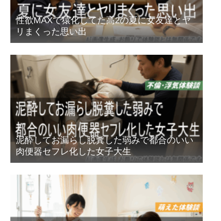
性欲MAXで猿化してた高2の夏に女友達とヤ
リまくった思い出
泥酔してお漏らし脱糞した弱みで都合のいい
肉便器セフレ化した女子大生