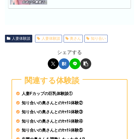
一般男女モニタリングA
子大生さん！タオル一
チ○ポ洗ってもらえませ
人妻体験談
人妻体験談
奥さん
知り合い
シェアする
SEX依存症の女淫乱現
27歳 知佳瀬文香
関連する体験談
涼森れむが素人♂を逆
人チ●ポは即勃起&我
人妻Fカップの巨乳体験談①
ッダラ
知り合いの奥さんとのｾｯｸｽ体験②
知り合いの奥さんとのｾｯｸｽ体験③
SIRO-5403 さやか 2
専門学校生 餓えた女
知り合いの奥さんとのｾｯｸｽ体験④
ックス！啼き叫ぶ絶頂
知り合いの奥さんとのｾｯｸｽ体験⑤