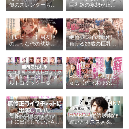
似のスレンダーちっ
巨乳嫁の妄想が止ま
ぱい美女の無修正中
らない変態な旦那の
出しハメ撮り＠FC2
苦悩
【レビュー】男友達
絶倫ジジイの毒牙に
のような俺の幼馴染
負ける23歳の巨乳ち
が、ヤリチンによっ
ゃんが快楽堕ちしま
てメスにさせられる
くり【追記あり】
話。
無料のエロ漫画･アダ
FC2ミスコン長身美
ルトコミック一覧
女は【佐々木ゆめ】
だと判明
無修正ライブチャッ
FANZAの配信形式の
トに出演していたAV
違いとオススメ＆選
女優の話とか
び方