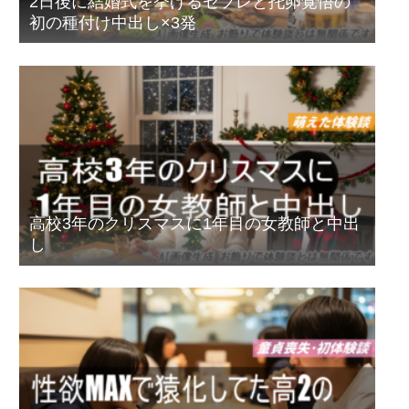
2日後に結婚式を挙げるセフレと托卵覚悟の
初の種付け中出し×3発
高校3年のクリスマスに1年目の女教師と中出
し