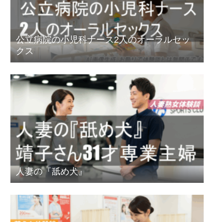
公立病院の小児科ナース2人のオーラルセッ
クス
人妻の『舐め犬』