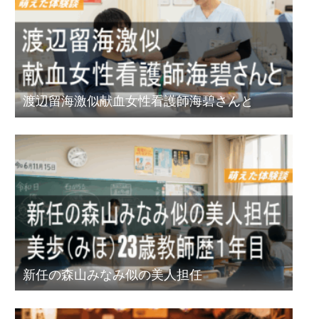
渡辺留海激似献血女性看護師海碧さんと
新任の森山みなみ似の美人担任