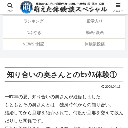
⚠️備忘録・告知・ひとり言⚠️
検索
メニュー
ランキング
殿堂入り
つぶやき
動画･漫画
NEWS･雑記
体験談投稿
知り合いの奥さんとのｾｯｸｽ体験①
2009.04.13
一昨年の夏、知り合いの奥さんが妊娠しました。
もともとその奥さんとは、独身時代からの知り合い。
結婚してから旦那を紹介されて、何度か旦那を交えて飲ん
だりした関係です。