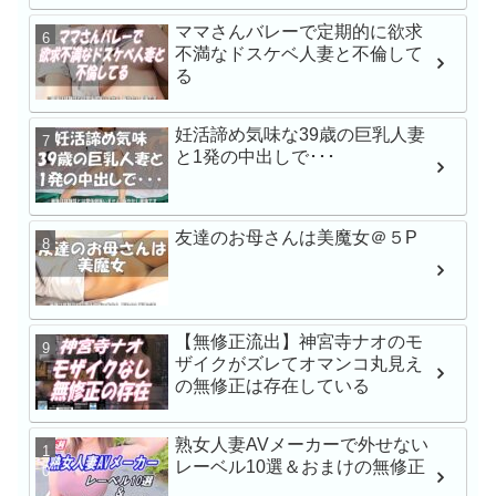
レが過ぎる】立場逆転
ママさんバレーで定期的に欲求
ブSEX 石川澪
不満なドスケベ人妻と不倫して
る
【VR】【8K】矢埜愛茉
妊活諦め気味な39歳の巨乳人妻
禁。芸能人の彼女とキ
と1発の中出しで･･･
のいちゃらぶ同棲生活
友達のお母さんは美魔女＠５P
学校帰りナンパでガチ
渉 みなちゃん シロウ
【無修正流出】神宮寺ナオのモ
ザイクがズレてオマンコ丸見え
の無修正は存在している
産後レス人妻と濃厚で
出しハメ撮り 青山なな
熟女人妻AVメーカーで外せない
人
レーベル10選＆おまけの無修正