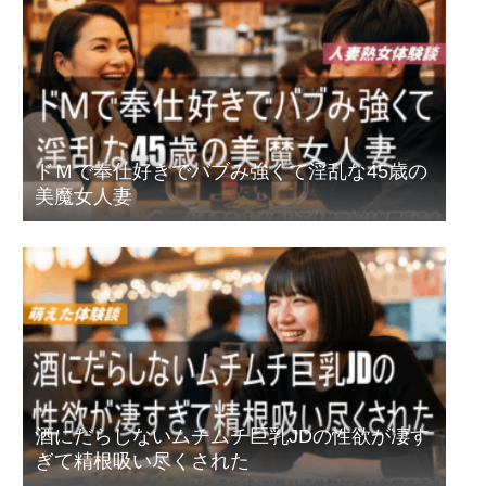
ドＭで奉仕好きでバブみ強くて淫乱な45歳の
美魔女人妻
酒にだらしないムチムチ巨乳JDの性欲が凄す
ぎて精根吸い尽くされた