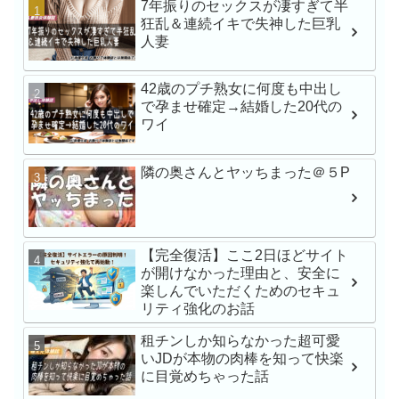
7年振りのセックスが凄すぎて半
新人NO.1 STYLE 
狂乱＆連続イキで失神した巨乳
瀬戸環奈AVデビュー
人妻
42歳のプチ熟女に何度も中出し
で孕ませ確定→結婚した20代の
最強ヒロインAV初体験
ワイ
戸環奈
隣の奥さんとヤッちまった＠５P
MFCS-149 刺激を求
にNTR懇願しにきた
Gcup元カノ あまちゅ
【完全復活】ここ2日ほどサイト
REC＃みき＃OL
が開けなかった理由と、安全に
楽しんでいただくためのセキュ
苦手な同僚と飲み会帰
リティ強化のお話
でワンナイト 人生最
小湊よつ葉
租チンしか知らなかった超可愛
いJDが本物の肉棒を知って快楽
に目覚めちゃった話
【VR】【俺専用メイ