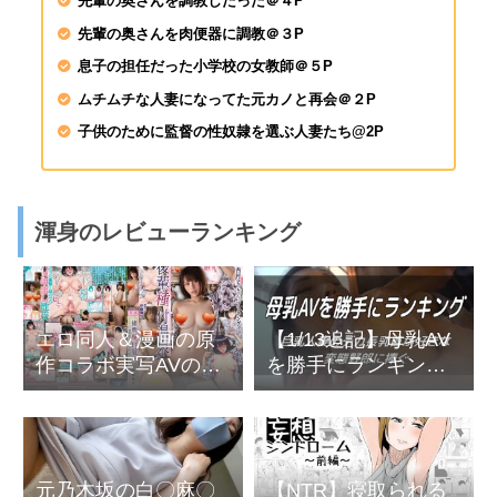
先輩の奥さんを調教したった＠４P
先輩の奥さんを肉便器に調教＠３P
息子の担任だった小学校の女教師＠５P
ムチムチな人妻になってた元カノと再会＠２P
子供のために監督の性奴隷を選ぶ人妻たち@2P
渾身のレビューランキング
エロ同人＆漫画の原
【1/13追記】母乳AV
作コラボ実写AVの人
を勝手にランキング-
気TOP3
巨乳人妻のデカ長乳
首が好きな変態野郎
どもに捧ぐ
元乃木坂の白〇麻〇
【NTR】寝取られる