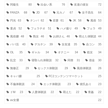
同級生
80
出会い系
76
友達の彼女
72
FANZA
68
JD
67
元カノ
67
女子高生
64
円光
63
ナンパ
62
若妻
61
JK
58
風俗
53
童貞
52
フェラチオ
51
ハメ撮り
49
フェラ
49
風俗嬢
48
熟女
46
お姉さん
46
萌えた体験談
44
パパ活
40
デカチン
39
女友達
35
合コン
35
OL
35
ギャル
34
オナニー
34
処女
34
乱交
33
寝取られ体験談
32
同僚
31
借金
30
無修正
29
セックス体験談
29
風俗体験談
26
キャバ嬢
25
FC2コンテンツマーケット
25
不倫体験談
24
エッチ体験談
23
彼氏あり
23
ドM
23
人妻体験談
22
萌えた
22
青姦
22
av女優
22