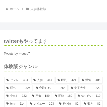
ホーム
人妻体験談
twitterもやってます
Tweets by moesp7
体験談ジャンル
セフレ
494
人妻
464
巨乳
421
浮気
405
淫乱
325
寝取られ
264
女子大生
223
中出し
222
不倫
189
泥酔
180
知り合い
119
彼女
114
レビュー
103
初体験
82
覗き
81