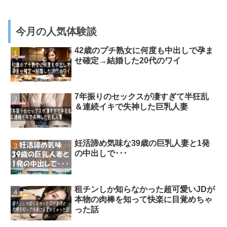
今月の人気体験談
42歳のプチ熟女に何度も中出しで孕ま
せ確定→結婚した20代のワイ
7年振りのセックスが凄すぎて半狂乱
＆連続イキで失神した巨乳人妻
妊活諦め気味な39歳の巨乳人妻と1発
の中出しで･･･
租チンしか知らなかった超可愛いJDが
本物の肉棒を知って快楽に目覚めちゃ
った話