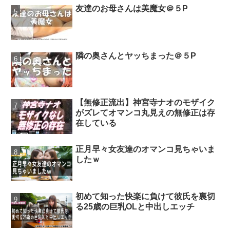
友達のお母さんは美魔女＠５P
隣の奥さんとヤッちまった＠５P
【無修正流出】神宮寺ナオのモザイク
がズレてオマンコ丸見えの無修正は存
在している
正月早々女友達のオマンコ見ちゃいま
したｗ
初めて知った快楽に負けて彼氏を裏切
る25歳の巨乳OLと中出しエッチ