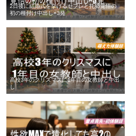
2日後に結婚式を挙げるセフレと托卵覚悟の
初の種付け中出し×3発
高校3年のクリスマスに1年目の女教師と中出
し