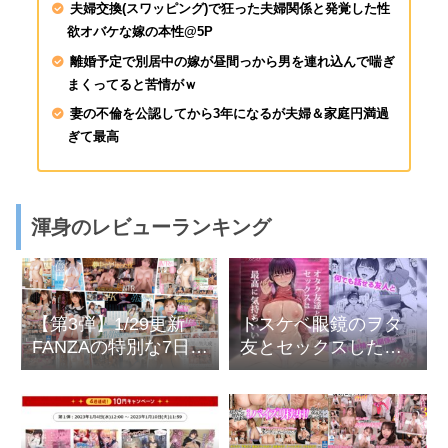
夫婦交換(スワッピング)で狂った夫婦関係と発覚した性
欲オバケな嫁の本性@5P
離婚予定で別居中の嫁が昼間っから男を連れ込んで喘ぎ
まくってると苦情がｗ
妻の不倫を公認してから3年になるが夫婦＆家庭円満過
ぎて最高
渾身のレビューランキング
【第3弾】1/29更新
ドスケベ眼鏡のヲタ
FANZAの特別な7日間
友とセックスしたら
– AV10円セール
ドハマりし過ぎた＠
オタク友達とのセッ
クスは最高に気持ち
いい