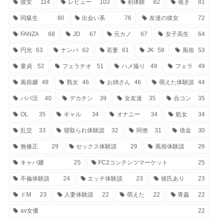
彼女
114
レビュー
103
初体験
82
覗き
81
同級生
80
出会い系
76
友達の彼女
72
FANZA
68
JD
67
元カノ
67
女子高生
64
円光
63
ナンパ
62
若妻
61
JK
58
風俗
53
童貞
52
フェラチオ
51
ハメ撮り
49
フェラ
49
風俗嬢
48
熟女
46
お姉さん
46
萌えた体験談
44
パパ活
40
デカチン
39
女友達
35
合コン
35
OL
35
ギャル
34
オナニー
34
処女
34
乱交
33
寝取られ体験談
32
同僚
31
借金
30
無修正
29
セックス体験談
29
風俗体験談
26
キャバ嬢
25
FC2コンテンツマーケット
25
不倫体験談
24
エッチ体験談
23
彼氏あり
23
ドM
23
人妻体験談
22
萌えた
22
青姦
22
av女優
22