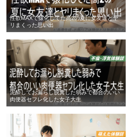
性欲MAXで猿化してた高2の夏に女友達とヤ
リまくった思い出
泥酔してお漏らし脱糞した弱みで都合のいい
肉便器セフレ化した女子大生