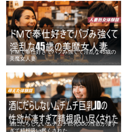
ドＭで奉仕好きでバブみ強くて淫乱な45歳の
美魔女人妻
酒にだらしないムチムチ巨乳JDの性欲が凄す
ぎて精根吸い尽くされた