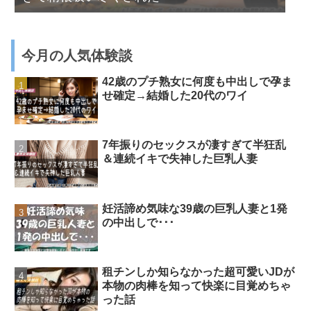
今月の人気体験談
42歳のプチ熟女に何度も中出しで孕ま
せ確定→結婚した20代のワイ
7年振りのセックスが凄すぎて半狂乱
＆連続イキで失神した巨乳人妻
妊活諦め気味な39歳の巨乳人妻と1発
の中出しで･･･
租チンしか知らなかった超可愛いJDが
本物の肉棒を知って快楽に目覚めちゃ
った話