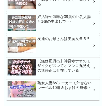
る
【VR】【8K】矢埜愛茉
妊活諦め気味な39歳の巨乳人妻
禁。芸能人の彼女とキ
と1発の中出しで･･･
のいちゃらぶ同棲生活
友達のお母さんは美魔女＠５P
学校帰りナンパでガチ
渉 みなちゃん シロウ
【無修正流出】神宮寺ナオのモ
ザイクがズレてオマンコ丸見え
の無修正は存在している
産後レス人妻と濃厚で
出しハメ撮り 青山なな
熟女人妻AVメーカーで外せない
人
レーベル10選＆おまけの無修正