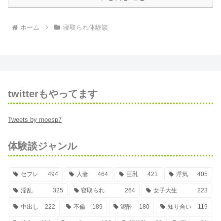
ホーム
寝取られ体験談
twitterもやってます
Tweets by moesp7
体験談ジャンル
セフレ
494
人妻
464
巨乳
421
浮気
405
淫乱
325
寝取られ
264
女子大生
223
中出し
222
不倫
189
泥酔
180
知り合い
119