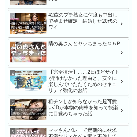
42歳のプチ熟女に何度も中出し
で孕ませ確定→結婚した20代の
最強ヒロインAV初体験
ワイ
戸環奈
隣の奥さんとヤッちまった＠５P
MFCS-149 刺激を求
にNTR懇願しにきた
Gcup元カノ あまちゅ
【完全復活】ここ2日ほどサイト
REC＃みき＃OL
が開けなかった理由と、安全に
楽しんでいただくためのセキュ
苦手な同僚と飲み会帰
リティ強化のお話
でワンナイト 人生最
小湊よつ葉
租チンしか知らなかった超可愛
いJDが本物の肉棒を知って快楽
に目覚めちゃった話
【VR】【俺専用メイ
レが過ぎる】立場逆転
ママさんバレーで定期的に欲求
ブSEX 石川澪
不満なドスケベ人妻と不倫して