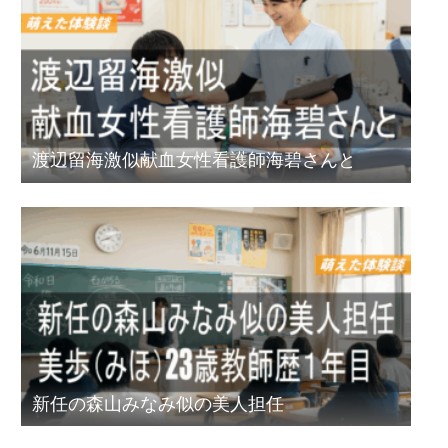
渡辺留海激似献血女性看護師海碧さんと
新任の森山みなみ似の美人担任