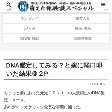
⚠️備忘録・告知・ひとり言⚠️
検索
メニュー
ランキング
殿堂入り
つぶやき
動画･漫画
NEWS･雑記
体験談投稿
DNA鑑定してみる？と嫁に軽口叩
いた結果＠２P
2014.08.27
ちょっと前にあった元光ＧＥＮＪＩの大沢樹生のDNA鑑
定ニュース。
あれがキッカケでマジ最悪な事態に陥った。