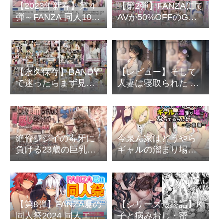
【2023年新春】第４
【第2弾】FANZAにて
弾～FANZA 同人10円
AVが50%OFFのGW
セール開催
キャンペーン開催中
【永久保存】DANDY
【レビュー】そして
で迷ったらまず見る
人妻は寝取られた by
べき動画ベスト５～
あらくれ
特殊性癖の野郎ども
へ
絶倫ジジイの毒牙に
今泉ん家はどうやら
負ける23歳の巨乳ち
ギャルの溜まり場に
ゃんが快楽堕ちしま
なってるらしい 総集
くり【追記あり】
編
【第8弾】FANZA夏の
【シリーズ最終話】K
同人祭2024 同人エロ
子と病みおじ・密