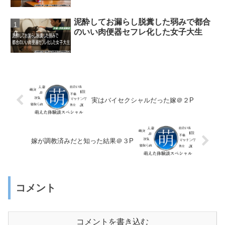
泥酔してお漏らし脱糞した弱みで都合
のいい肉便器セフレ化した女子大生
実はバイセクシャルだった嫁＠２P
嫁が調教済みだと知った結果＠３P
コメント
コメントを書き込む