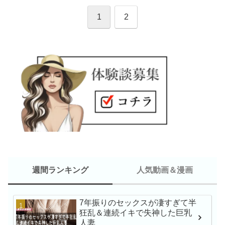
1
2
週間ランキング
人気動画＆漫画
7年振りのセックスが凄すぎて半
新人NO.1 STYLE 
狂乱＆連続イキで失神した巨乳
瀬戸環奈AVデビュー
人妻