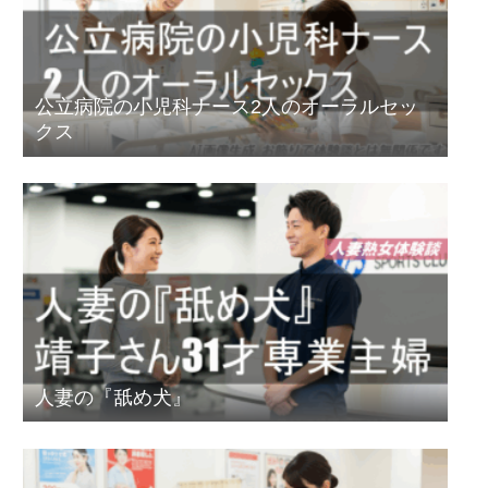
公立病院の小児科ナース2人のオーラルセッ
クス
人妻の『舐め犬』