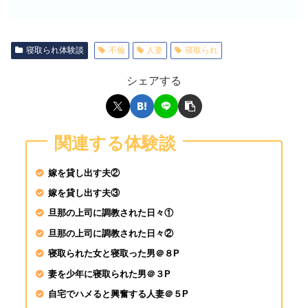
一般男女モニタリングA
子大生さん！タオル一
チ○ポ洗ってもらえませ
寝取られ体験談
不倫
人妻
寝取られ
シェアする
SEX依存症の女淫乱現
27歳 知佳瀬文香
関連する体験談
涼森れむが素人♂を逆
人チ●ポは即勃起&我
嫁を貸し出す夫②
ッダラ
嫁を貸し出す夫③
旦那の上司に調教された日々①
SIRO-5403 さやか 2
専門学校生 餓えた女
旦那の上司に調教された日々②
ックス！啼き叫ぶ絶頂
寝取られた女と寝取った男＠８P
妻を少年に寝取られた男＠３P
自宅でハメると興奮する人妻＠５P