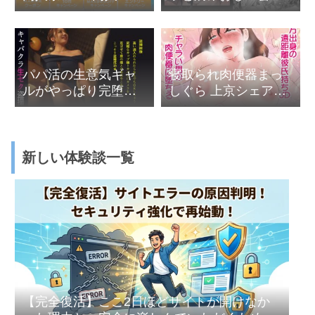
漫画10円キャンペー
ン他
パパ活の生意気ギャ
寝取られ肉便器まっ
ルがやっぱり完堕ち
しぐら 上京シェアハ
する最高の展開＠寺
ウス2～本物のオスを
田ここの
知ってしまった彼女
～
新しい体験談一覧
【完全復活】ここ2日ほどサイトが開けなか