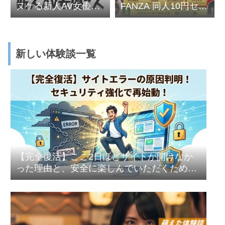
ヌケる新人AV女優7
FANZA 同人10円セー
人
ル
新しい体験談一覧
【完全復活】ここ2日ほどサイトが開けなか
った理由と、安全に楽しんでいただくための
セキュリティ強化のお話