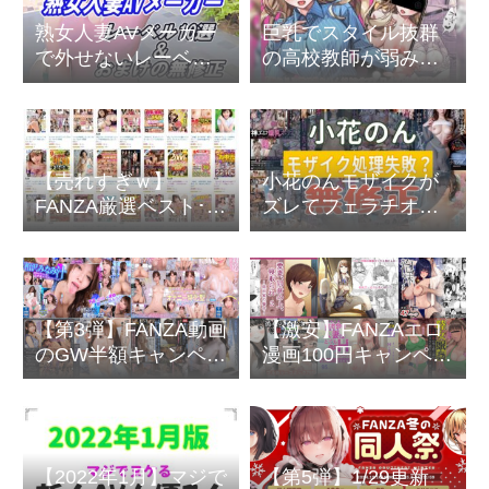
熟女人妻AVメーカー
巨乳でスタイル抜群
で外せないレーベル
の高校教師が弱み握
10選＆おまけの無修
られて中出しまでさ
正
れちゃうNTR(寝取ら
れ)
【売れすぎｗ】
小花のんモザイクが
FANZA厳選ベスト･総
ズレてフェラチオの
集編70％オフセール
口元丸見え【ほぼ無
開催中～2月24日
修正】
(金)10:00まで
【第3弾】FANZA動画
【激安】FANZAエロ
のGW半額キャンペー
漫画100円キャンペー
ン開始
ン～冬の同人祭
【2022年1月】マジで
【第5弾】1/29更新