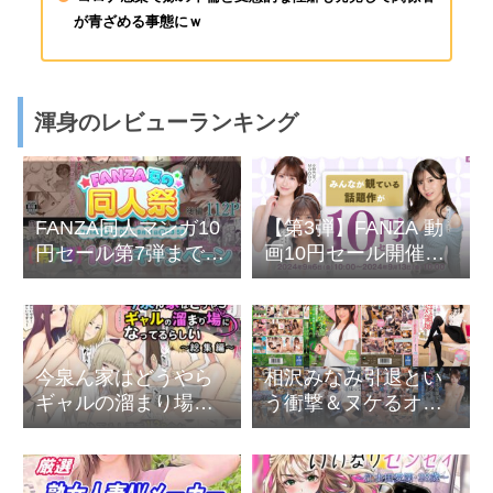
が青ざめる事態にｗ
渾身のレビューランキング
FANZA同人マンガ10
【第3弾】FANZA 動
円セール第7弾までキ
画10円セール開催中
タぞー！
– シークレット15作
品も！
今泉ん家はどうやら
相沢みなみ引退とい
ギャルの溜まり場に
う衝撃＆ヌケるオス
なってるらしい 総集
スメ動画のまとめ
編