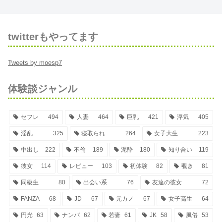
twitterもやってます
Tweets by moesp7
体験談ジャンル
セフレ
494
人妻
464
巨乳
421
浮気
405
淫乱
325
寝取られ
264
女子大生
223
中出し
222
不倫
189
泥酔
180
知り合い
119
彼女
114
レビュー
103
初体験
82
覗き
81
同級生
80
出会い系
76
友達の彼女
72
FANZA
68
JD
67
元カノ
67
女子高生
64
円光
63
ナンパ
62
若妻
61
JK
58
風俗
53