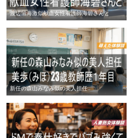
渡辺留海激似献血女性看護師海碧さんと
新任の森山みなみ似の美人担任