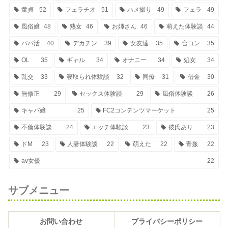
童貞
52
フェラチオ
51
ハメ撮り
49
フェラ
49
風俗嬢
48
熟女
46
お姉さん
46
萌えた体験談
44
パパ活
40
デカチン
39
女友達
35
合コン
35
OL
35
ギャル
34
オナニー
34
処女
34
乱交
33
寝取られ体験談
32
同僚
31
借金
30
無修正
29
セックス体験談
29
風俗体験談
26
キャバ嬢
25
FC2コンテンツマーケット
25
不倫体験談
24
エッチ体験談
23
彼氏あり
23
ドM
23
人妻体験談
22
萌えた
22
青姦
22
av女優
22
サブメニュー
お問い合わせ
プライバシーポリシー