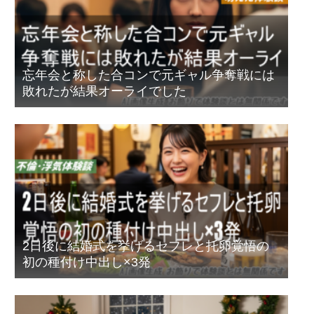
忘年会と称した合コンで元ギャル争奪戦には
敗れたが結果オーライでした
2日後に結婚式を挙げるセフレと托卵覚悟の
初の種付け中出し×3発