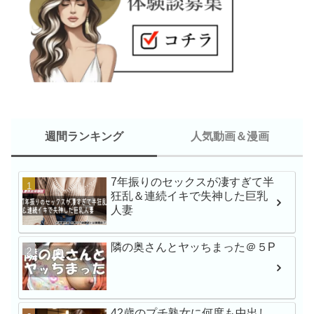
週間ランキング
人気動画＆漫画
7年振りのセックスが凄すぎて半
新人NO.1 STYLE 
狂乱＆連続イキで失神した巨乳
瀬戸環奈AVデビュー
人妻
隣の奥さんとヤッちまった＠５P
最強ヒロインAV初体験
戸環奈
42歳のプチ熟女に何度も中出し