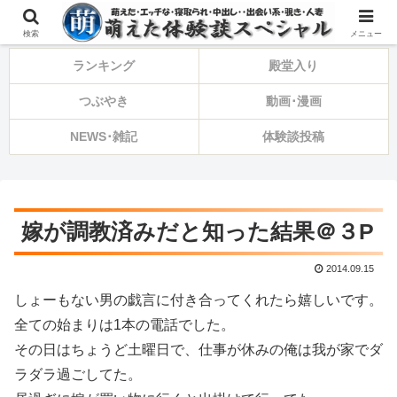
⚠️備忘録・告知・ひとり言⚠️
検索
メニュー
ランキング
殿堂入り
つぶやき
動画･漫画
NEWS･雑記
体験談投稿
嫁が調教済みだと知った結果＠３P
2014.09.15
しょーもない男の戯言に付き合ってくれたら嬉しいです。
全ての始まりは1本の電話でした。
その日はちょうど土曜日で、仕事が休みの俺は我が家でダ
ラダラ過ごしてた。