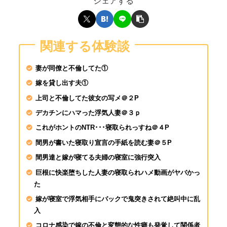
シェアする
涼森れむが素人♂を逆
関連する体験談
人チ●ポは即勃起&我
ッダラ
妻が同僚と不倫してた①
嫁を貸し出す夫①
SIRO-5403 さやか 2
上司と不倫してた彼女の写メ＠２P
専門学校生 餓えた女
ックス！啼き叫ぶ絶頂
デカチンにハマった浮気人妻＠３ｐ
これがホントのNTR･･･寝取られっすね＠４P
間男が書いた寝取り宣言の手紙を読む妻＠５P
間男達と嫁が寝てる夫婦の寝室に強行突入
巨根に快楽堕ちした人妻の寝取られハメ動画がヤバかっ
た
嫁が寝室で浮気相手にバックで鬼突きされて絶叫中に乱
入
コロナ感染で嫁の不倫と変態的な性癖も発覚して関係者