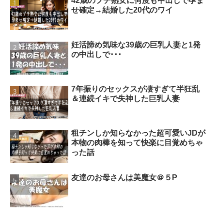
42歳のプチ熟女に何度も中出しで孕ま
せ確定→結婚した20代のワイ
妊活諦め気味な39歳の巨乳人妻と1発
の中出しで･･･
7年振りのセックスが凄すぎて半狂乱
＆連続イキで失神した巨乳人妻
租チンしか知らなかった超可愛いJDが
本物の肉棒を知って快楽に目覚めちゃ
った話
友達のお母さんは美魔女＠５P