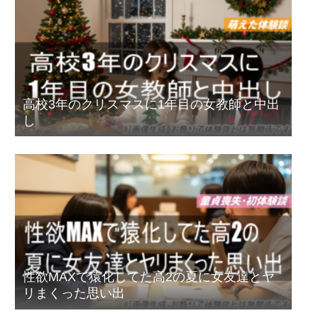
高校3年のクリスマスに1年目の女教師と中出
し
性欲MAXで猿化してた高2の夏に女友達とヤ
リまくった思い出