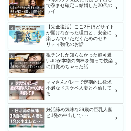
で孕ませ確定→結婚した20代の
MFCS-149 刺激を求
ワイ
にNTR懇願しにきた
Gcup元カノ あまちゅ
【完全復活】ここ2日ほどサイト
REC＃みき＃OL
が開けなかった理由と、安全に
楽しんでいただくためのセキュ
苦手な同僚と飲み会帰
リティ強化のお話
でワンナイト 人生最
小湊よつ葉
租チンしか知らなかった超可愛
いJDが本物の肉棒を知って快楽
に目覚めちゃった話
【VR】【俺専用メイ
レが過ぎる】立場逆転
ママさんバレーで定期的に欲求
ブSEX 石川澪
不満なドスケベ人妻と不倫して
る
【VR】【8K】矢埜愛茉
妊活諦め気味な39歳の巨乳人妻
禁。芸能人の彼女とキ
と1発の中出しで･･･
のいちゃらぶ同棲生活