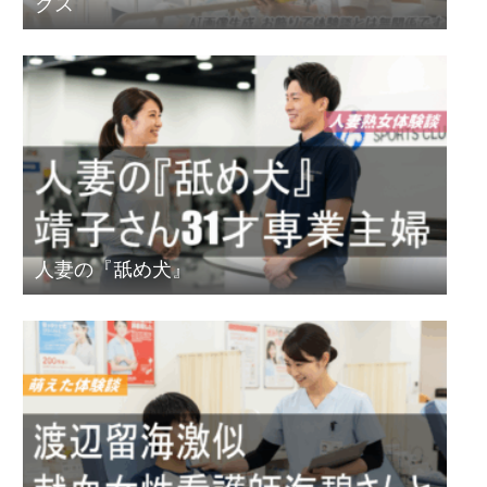
クス
人妻の『舐め犬』