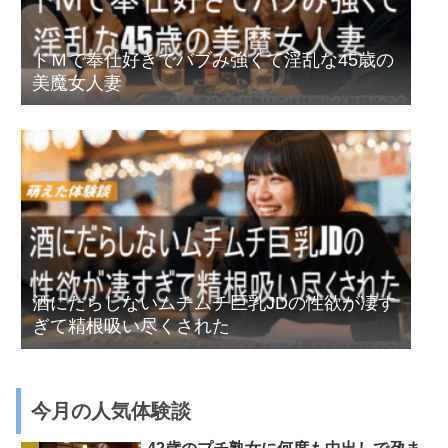
ドＭで奉仕好きでバブみ強くて淫乱な45歳の
美魔女人妻
酒にだらしないムチムチ巨乳JDの性欲が凄す
ぎて精根吸い尽くされた
今月の人気体験談