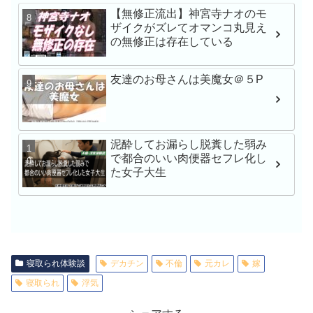
【無修正流出】神宮寺ナオのモ
学校帰りナンパでガチ
ザイクがズレてオマンコ丸見え
渉 みなちゃん シロウ
の無修正は存在している
友達のお母さんは美魔女＠５P
産後レス人妻と濃厚で
出しハメ撮り 青山なな
泥酔してお漏らし脱糞した弱み
人
で都合のいい肉便器セフレ化し
た女子大生
一般男女モニタリングA
子大生さん！タオル一
チ○ポ洗ってもらえませ
寝取られ体験談
デカチン
不倫
元カレ
嫁
寝取られ
浮気
SEX依存症の女淫乱現
27歳 知佳瀬文香