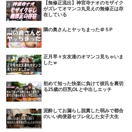
【無修正流出】神宮寺ナオのモザイク
がズレてオマンコ丸見えの無修正は存
在している
隣の奥さんとヤッちまった＠５P
正月早々女友達のオマンコ見ちゃいま
したｗ
初めて知った快楽に負けて彼氏を裏切
る25歳の巨乳OLと中出しエッチ
泥酔してお漏らし脱糞した弱みで都合
のいい肉便器セフレ化した女子大生